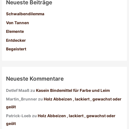
Neueste Beiträge
e
n
Schwalbendilemma
n
Von Tannen
a
Elemente
c
Entdecker
h
:
Begeistert
Neueste Kommentare
Detlef Maaß
zu
Kasein Bindemittel für Farbe und Leim
Martin_Brunner
zu
Holz Abbeizen , lackiert , gewachst oder
geölt
Patrick-Loeb
zu
Holz Abbeizen , lackiert , gewachst oder
geölt