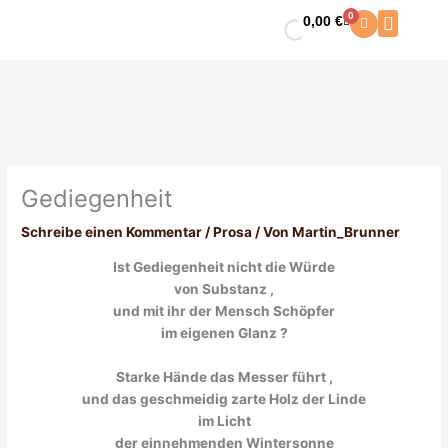
Zum
0
0,00
€
Warenkorb
Inhalt
springen
Gediegenheit
Schreibe einen Kommentar
/
Prosa
/ Von
Martin_Brunner
Ist Gediegenheit nicht die Würde
von Substanz ,
und mit ihr der Mensch Schöpfer
im eigenen Glanz ?
Starke Hände das Messer führt ,
und das geschmeidig zarte Holz der Linde
im Licht
der einnehmenden Wintersonne