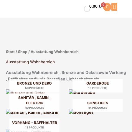
Zum
0
0,00
€
Warenkorb
Inhalt
springen
Start
/
Shop
/ Ausstattung Wohnbereich
Ausstattung Wohnbereich
Ausstattung Wohnbereich . Bronze und Deko sowie Vorhang
, Raffhalter antik bis Porzellan Lichtschalter alt .
BRONZE UND DEKO
GARDEROBE
50 PRODUKTE
10 PRODUKTE
SANITÄR , KAMIN ,
ELEKTRIK
SONSTIGES
40 PRODUKTE
44 PRODUKTE
VORHANG - RAFFHALTER
13 PRODUKTE