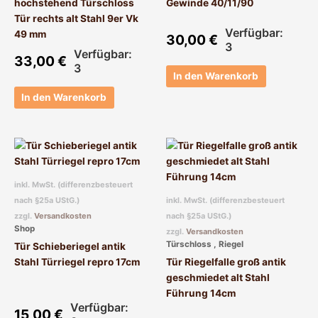
hochstehend Türschloss
Gewinde 40/11/90
Tür rechts alt Stahl 9er Vk
Verfügbar:
49 mm
30,00
€
3
Verfügbar:
33,00
€
3
In den Warenkorb
In den Warenkorb
inkl. MwSt. (differenzbesteuert
nach §25a UStG.)
inkl. MwSt. (differenzbesteuert
zzgl.
Versandkosten
nach §25a UStG.)
Shop
zzgl.
Versandkosten
Türschloss , Riegel
Tür Schieberiegel antik
Stahl Türriegel repro 17cm
Tür Riegelfalle groß antik
geschmiedet alt Stahl
Führung 14cm
Verfügbar:
15,00
€