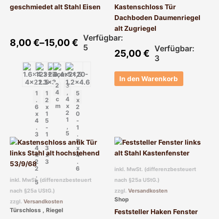
Optionen
geschmiedet alt Stahl Eisen
Kastenschloss Tür
können
Dachboden Daumenriegel
auf
alt Zugriegel
der
Verfügbar:
8,00
€
–
15,00
€
Produktseite
5
Verfügbar:
25,00
€
gewählt
3
werden
In den Warenkorb
2
3
4
,
1
1
5
c
4
.
2
x
m
x
6
x
2
2
x
1
0
1
4
5
-
,
.
-
1
5
3
1
.
-
.
2
Dieses
4
3
x
Produkt
x
x
4
2
3
.
weist
2
6
inkl. MwSt. (differenzbesteuert
mehrere
.
inkl. MwSt. (differenzbesteuert
nach §25a UStG.)
5
Varianten
nach §25a UStG.)
zzgl.
Versandkosten
auf.
Shop
zzgl.
Versandkosten
Die
Türschloss , Riegel
Feststeller Haken Fenster
Optionen