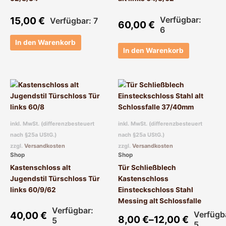
15,00
€
Verfügbar:
Verfügbar: 7
60,00
€
6
In den Warenkorb
In den Warenkorb
Dieses
Produkt
weist
mehrere
inkl. MwSt. (differenzbesteuert
inkl. MwSt. (differenzbesteuert
Varianten
nach §25a UStG.)
nach §25a UStG.)
auf.
zzgl.
Versandkosten
zzgl.
Versandkosten
Die
Shop
Shop
Optionen
Kastenschloss alt
Tür Schließblech
können
Jugendstil Türschloss Tür
Kastenschloss
auf
links 60/9/62
Einsteckschloss Stahl
der
Messing alt Schlossfalle
Produktseite
Verfügbar:
40,00
€
Verfügb
gewählt
8,00
€
–
12,00
€
5
5