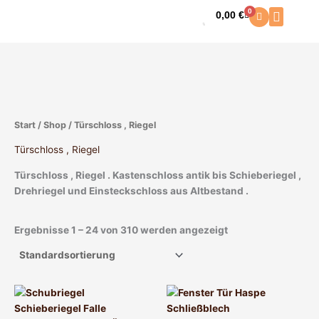
Zum
0
0,00
€
Warenkorb
Inhalt
springen
Start
/
Shop
/ Türschloss , Riegel
Türschloss , Riegel
Türschloss , Riegel . Kastenschloss antik bis Schieberiegel ,
Drehriegel und Einsteckschloss aus Altbestand .
Ergebnisse 1 – 24 von 310 werden angezeigt
Dieses
Dieses
Produkt
Produkt