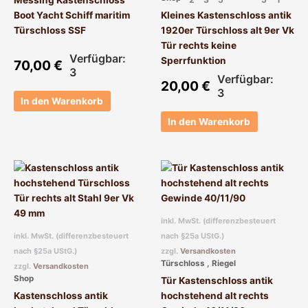
Boot Yacht Schiff maritim
Kleines Kastenschloss antik
Türschloss SSF
1920er Türschloss alt 9er Vk
Tür rechts keine
Verfügbar:
Sperrfunktion
70,00
€
3
Verfügbar:
20,00
€
3
In den Warenkorb
In den Warenkorb
inkl. MwSt. (differenzbesteuert
inkl. MwSt. (differenzbesteuert
nach §25a UStG.)
nach §25a UStG.)
zzgl.
Versandkosten
Türschloss , Riegel
zzgl.
Versandkosten
Shop
Tür Kastenschloss antik
Kastenschloss antik
hochstehend alt rechts