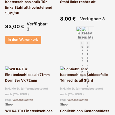
Kastenschloss antik Tür
Stahl links rechts alt
können
links Stahl alt hochstehend
auf
53/9/68
der
8,00
€
Verfügbar: 3
Produktseite
Verfügbar:
33,00
€
gewählt
3
werden
In den Warenkorb
F
F
e
e
s
s
t
t
s
s
t
t
.
.
li
r
Dieses
n
e
Produkt
k
c
s
h
weist
t
mehrere
s
inkl. MwSt. (differenzbesteuert
inkl. MwSt. (differenzbesteuert
Varianten
nach §25a UStG.)
nach §25a UStG.)
auf.
zzgl.
Versandkosten
zzgl.
Versandkosten
Die
Shop
Shop
Optionen
WILKA Tür Einsteckschloss
Schließblech Kastenschloss
können