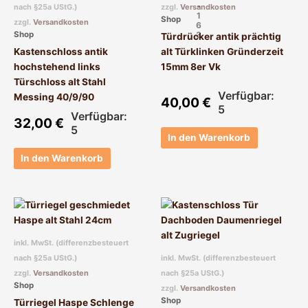
-
nach §25a UStG.)
zzgl.
Versandkosten
1
Shop
zzgl.
Versandkosten
6
3
Shop
Türdrücker antik prächtig
Kastenschloss antik
alt Türklinken Gründerzeit
hochstehend links
15mm 8er Vk
Türschloss alt Stahl
Verfügbar:
Messing 40/9/90
40,00
€
5
Verfügbar:
32,00
€
5
In den Warenkorb
In den Warenkorb
Dieses
Produkt
weist
inkl. MwSt. (differenzbesteuert
mehrere
nach §25a UStG.)
inkl. MwSt. (differenzbesteuert
Varianten
zzgl.
Versandkosten
nach §25a UStG.)
auf.
Shop
zzgl.
Versandkosten
Die
Shop
Türriegel Haspe Schlenge