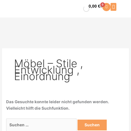
Zum
Suchen
0
0,00
€
Warenkorb
Inhalt
nach:
springen
Möbel – Stile ,
Entwicklung ,
Einordnung
Das Gesuchte konnte leider nicht gefunden werden.
Vielleicht hilft die Suchfunktion.