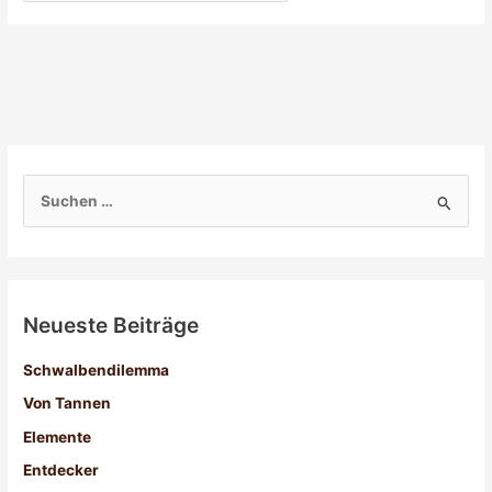
S
u
c
h
Neueste Beiträge
e
n
Schwalbendilemma
n
Von Tannen
a
Elemente
c
Entdecker
h