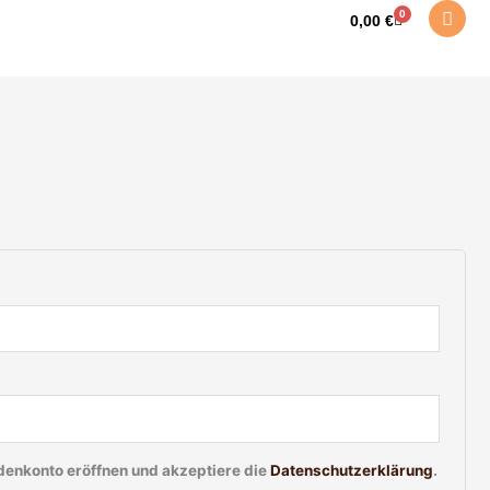
lich
0
Warenkorb
0,00
€
ndenkonto eröffnen und akzeptiere die
Datenschutzerklärung
.