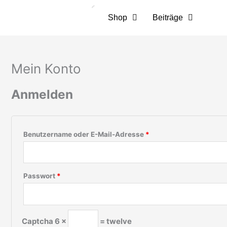
Zum
Erforderlich
Erforderlich
Inhalt
Shop
Beiträge
springen
Mein Konto
Anmelden
Benutzername oder E-Mail-Adresse
*
Passwort
*
Captcha
6 ×
= twelve