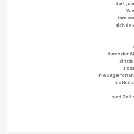
dort , u
Was
ihre za
sich de
durch der Al
ein gl
sie z
ihre Segel fortan
als Herr
sind Delfi