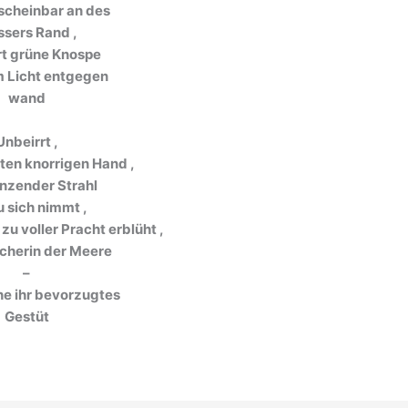
nscheinbar an des
sers Rand ,
rt grüne Knospe
m Licht entgegen
wand
Unbeirrt ,
ten knorrigen Hand ,
änzender Strahl
u sich nimmt ,
 zu voller Pracht erblüht ,
scherin der Meere
–
ne ihr bevorzugtes
Gestüt