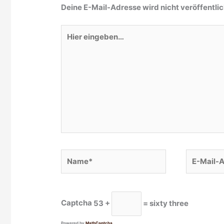
Deine E-Mail-Adresse wird nicht veröffentlic
Hier
eingeben…
Name*
E-
Mail-
Adresse*
Captcha
53 +
= sixty three
Powered by
MathCaptcha