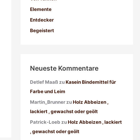
a
Elemente
c
h
Entdecker
:
Begeistert
Neueste Kommentare
Detlef Maaß
zu
Kasein Bindemittel für
Farbe und Leim
Martin_Brunner
zu
Holz Abbeizen ,
lackiert , gewachst oder geölt
Patrick-Loeb
zu
Holz Abbeizen , lackiert
, gewachst oder geölt