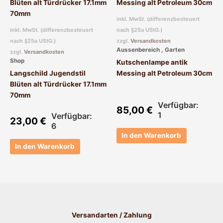
inkl. MwSt. (differenzbesteuert
inkl. MwSt. (differenzbesteuert
nach §25a UStG.)
nach §25a UStG.)
zzgl.
Versandkosten
Aussenbereich , Garten
zzgl.
Versandkosten
Shop
Kutschenlampe antik
Langschild Jugendstil
Messing alt Petroleum 30cm
Blüten alt Türdrücker 17.1mm
70mm
Verfügbar:
85,00
€
1
Verfügbar:
23,00
€
6
In den Warenkorb
In den Warenkorb
Versandarten / Zahlung