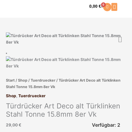
Zum
0
0,00
€
Warenkorb
Inhalt
springen
Türdrücker
Art
Deco
alt
Türklinken
Stahl
Tonne
Start
/
Shop
/
Tuerdruecker
/ Türdrücker Art Deco alt Türklinken
15.8mm
Stahl Tonne 15.8mm 8er Vk
8er
Vk
Shop
,
Tuerdruecker
Menge
Türdrücker Art Deco alt Türklinken
Stahl Tonne 15.8mm 8er Vk
Verfügbar: 2
29,00
€