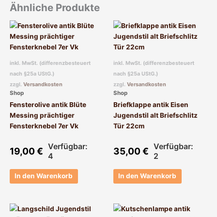
Ähnliche Produkte
inkl. MwSt. (differenzbesteuert
inkl. MwSt. (differenzbesteuert
nach §25a UStG.)
nach §25a UStG.)
zzgl.
Versandkosten
zzgl.
Versandkosten
Shop
Shop
Fensterolive antik Blüte
Briefklappe antik Eisen
Messing prächtiger
Jugendstil alt Briefschlitz
Fensterknebel 7er Vk
Tür 22cm
Verfügbar:
Verfügbar:
19,00
€
35,00
€
4
2
In den Warenkorb
In den Warenkorb