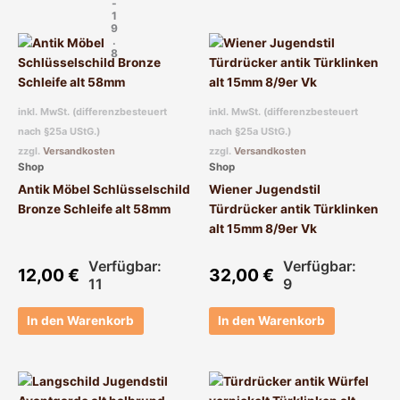
-
1
9
.
8
inkl. MwSt. (differenzbesteuert
inkl. MwSt. (differenzbesteuert
nach §25a UStG.)
nach §25a UStG.)
zzgl.
Versandkosten
zzgl.
Versandkosten
Shop
Shop
Antik Möbel Schlüsselschild
Wiener Jugendstil
Bronze Schleife alt 58mm
Türdrücker antik Türklinken
alt 15mm 8/9er Vk
Verfügbar:
Verfügbar:
12,00
€
32,00
€
11
9
In den Warenkorb
In den Warenkorb