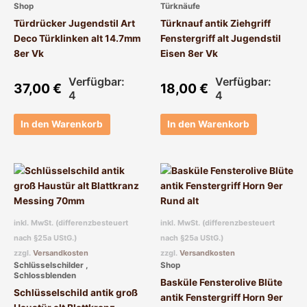
Shop
Türknäufe
Türdrücker Jugendstil Art
Türknauf antik Ziehgriff
Deco Türklinken alt 14.7mm
Fenstergriff alt Jugendstil
8er Vk
Eisen 8er Vk
Verfügbar:
Verfügbar:
37,00
€
18,00
€
4
4
In den Warenkorb
In den Warenkorb
inkl. MwSt. (differenzbesteuert
inkl. MwSt. (differenzbesteuert
nach §25a UStG.)
nach §25a UStG.)
zzgl.
Versandkosten
zzgl.
Versandkosten
Schlüsselschilder ,
Shop
Schlossblenden
Basküle Fensterolive Blüte
Schlüsselschild antik groß
antik Fenstergriff Horn 9er