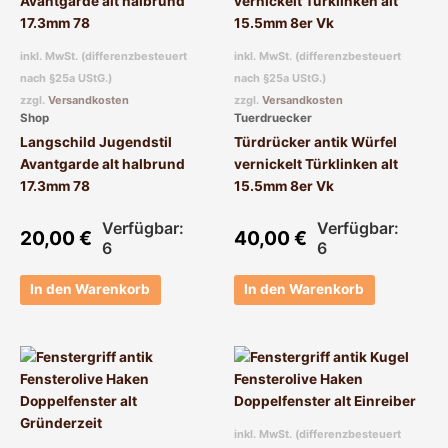
inkl. MwSt. (differenzbesteuert
inkl. MwSt. (differenzbesteuert
nach §25a UStG.)
nach §25a UStG.)
zzgl.
Versandkosten
zzgl.
Versandkosten
Shop
Tuerdruecker
Langschild Jugendstil
Türdrücker antik Würfel
Avantgarde alt halbrund
vernickelt Türklinken alt
17.3mm 78
15.5mm 8er Vk
Verfügbar:
Verfügbar:
20,00
€
40,00
€
6
6
In den Warenkorb
In den Warenkorb
inkl. MwSt. (differenzbesteuert