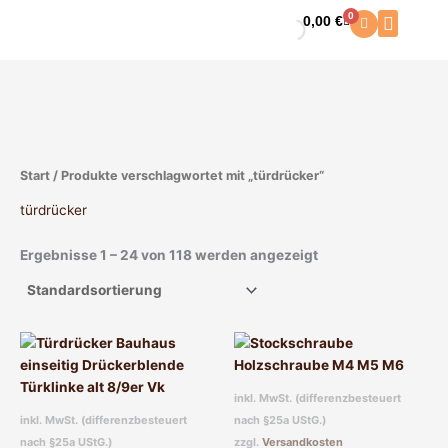
Zum
0
0,00
€
Warenkorb
Inhalt
springen
Start
/ Produkte verschlagwortet mit „türdrücker“
türdrücker
Ergebnisse 1 – 24 von 118 werden angezeigt
Dieses
Dieses
Produkt
Produkt
weist
weist
inkl. MwSt. (differenzbesteuert
mehrere
mehrere
inkl. MwSt. (differenzbesteuert
nach §25a UStG.)
Varianten
Varianten
nach §25a UStG.)
zzgl.
Versandkosten