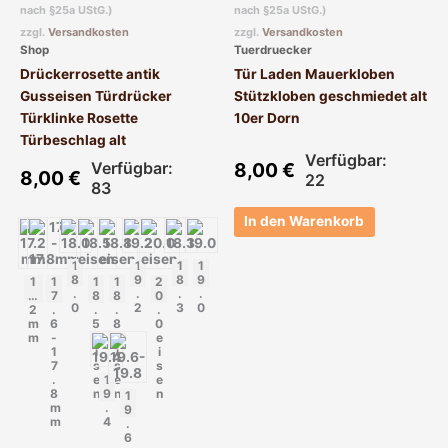
nach §25a UStG.)
nach §25a UStG.)
auf.
zzgl.
Versandkosten
zzgl.
Versandkosten
Die
Shop
Tuerdruecker
Optionen
Drückerrosette antik
Tür Laden Mauerkloben
können
Gusseisen Türdrücker
Stützkloben geschmiedet alt
auf
Türklinke Rosette
10er Dorn
der
Türbeschlag alt
Produktseite
Verfügbar:
Verfügbar:
8,00
€
gewählt
8,00
€
22
83
werden
In den Warenkorb
1
1
1
1
8
9
8
9
1
1
1
1
2
.
.
.
.
7.
7
8
8
0
0
2
3
0
2
.
.
.
.
m
6
5
8
0
m
-
e
e
e
1
i
i
i
7
s
s
s
.
e
1
e
e
8
n
9
n
n
1
m
.
9
m
4
.
6