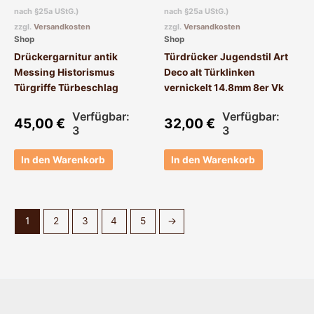
nach §25a UStG.)
nach §25a UStG.)
zzgl.
Versandkosten
zzgl.
Versandkosten
Shop
Shop
Drückergarnitur antik
Türdrücker Jugendstil Art
Messing Historismus
Deco alt Türklinken
Türgriffe Türbeschlag
vernickelt 14.8mm 8er Vk
Verfügbar:
Verfügbar:
45,00
€
32,00
€
3
3
In den Warenkorb
In den Warenkorb
1
2
3
4
5
→