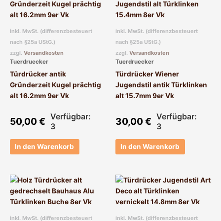
inkl. MwSt. (differenzbesteuert
inkl. MwSt. (differenzbesteuert
nach §25a UStG.)
nach §25a UStG.)
zzgl.
Versandkosten
zzgl.
Versandkosten
Tuerdruecker
Tuerdruecker
Türdrücker antik
Türdrücker Wiener
Gründerzeit Kugel prächtig
Jugendstil antik Türklinken
alt 16.2mm 9er Vk
alt 15.7mm 9er Vk
Verfügbar:
Verfügbar:
50,00
€
30,00
€
3
3
In den Warenkorb
In den Warenkorb
inkl. MwSt. (differenzbesteuert
inkl. MwSt. (differenzbesteuert