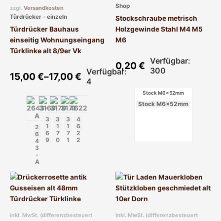
auf.
auf.
Shop
zzgl.
Versandkosten
Die
Die
Türdrücker - einzeln
Stockschraube metrisch
Optionen
Optionen
Türdrücker Bauhaus
Holzgewinde Stahl M4 M5
können
können
einseitig Wohnungseingang
M6
auf
auf
Türklinke alt 8/9er Vk
der
der
Verfügbar:
0,20
€
Produktseite
Produktseite
300
Verfügbar:
15,00
€
–
17,00
€
gewählt
gewählt
4
werden
werden
Stock M6x52mm
Stock M6x52mm
3
3
3
4
1
1
1
6
2
6
7
7
2
6
9
0
1
2
4
3
-
A
Dieses
Produkt
weist
mehrere
inkl. MwSt. (differenzbesteuert
inkl. MwSt. (differenzbesteuert
Varianten