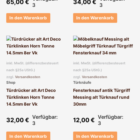
65,00
€
34,00
€
3
3
In den Warenkorb
In den Warenkorb
inkl. MwSt. (differenzbesteuert
inkl. MwSt. (differenzbesteuert
nach §25a UStG.)
nach §25a UStG.)
zzgl.
Versandkosten
zzgl.
Versandkosten
Shop
Türknäufe
Türdrücker alt Art Deco
Fensterknauf antik Türgriff
Türklinken Horn Tonne
Messing alt Türknauf rund
14.5mm 8er Vk
30mm
Verfügbar:
Verfügbar:
32,00
€
12,00
€
3
3
In den Warenkorb
In den Warenkorb