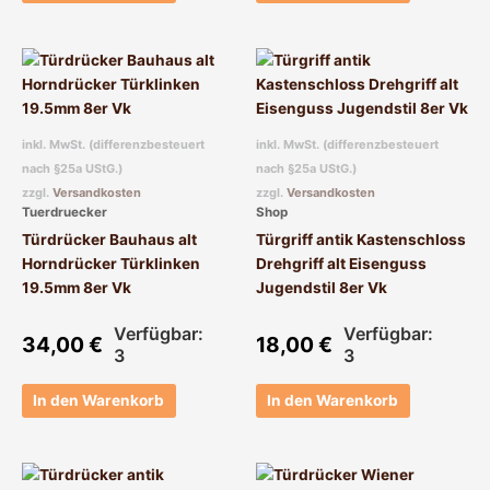
inkl. MwSt. (differenzbesteuert
inkl. MwSt. (differenzbesteuert
nach §25a UStG.)
nach §25a UStG.)
zzgl.
Versandkosten
zzgl.
Versandkosten
Tuerdruecker
Shop
Türdrücker Bauhaus alt
Türgriff antik Kastenschloss
Horndrücker Türklinken
Drehgriff alt Eisenguss
19.5mm 8er Vk
Jugendstil 8er Vk
Verfügbar:
Verfügbar:
34,00
€
18,00
€
3
3
In den Warenkorb
In den Warenkorb