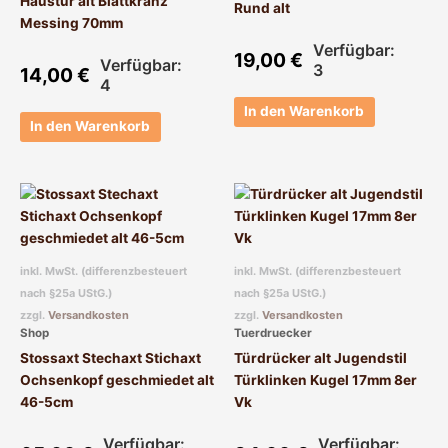
Haustür alt Blattkranz
Rund alt
Messing 70mm
Verfügbar:
19,00
€
Verfügbar:
3
14,00
€
4
In den Warenkorb
In den Warenkorb
inkl. MwSt. (differenzbesteuert
inkl. MwSt. (differenzbesteuert
nach §25a UStG.)
nach §25a UStG.)
zzgl.
Versandkosten
zzgl.
Versandkosten
Shop
Tuerdruecker
Stossaxt Stechaxt Stichaxt
Türdrücker alt Jugendstil
Ochsenkopf geschmiedet alt
Türklinken Kugel 17mm 8er
46-5cm
Vk
Verfügbar:
Verfügbar: