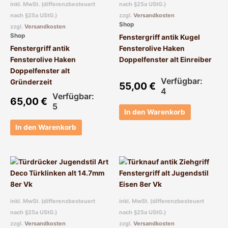
inkl. MwSt. (differenzbesteuert
nach §25a UStG.)
nach §25a UStG.)
zzgl.
Versandkosten
Shop
zzgl.
Versandkosten
Shop
Fenstergriff antik Kugel
Fenstergriff antik
Fensterolive Haken
Fensterolive Haken
Doppelfenster alt Einreiber
Doppelfenster alt
Verfügbar:
Gründerzeit
55,00
€
4
Verfügbar:
65,00
€
5
In den Warenkorb
In den Warenkorb
inkl. MwSt. (differenzbesteuert
inkl. MwSt. (differenzbesteuert
nach §25a UStG.)
nach §25a UStG.)
zzgl.
Versandkosten
zzgl.
Versandkosten