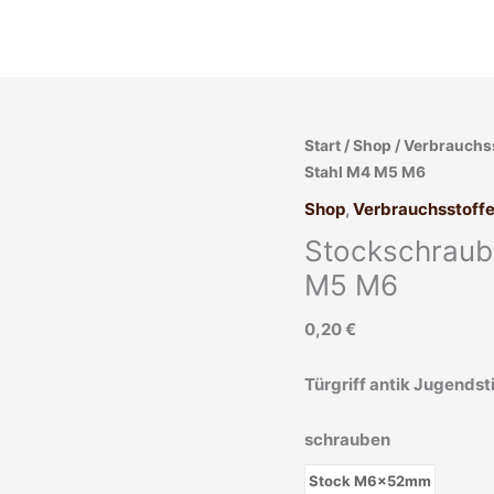
Stockschraube
Start
/
Shop
/
Verbrauchs
metrisch
Stahl M4 M5 M6
Holzgewinde
Shop
,
Verbrauchsstoff
Stahl
Stockschraub
M4
M5
M5 M6
M6
0,20
€
Menge
Türgriff antik Jugendsti
schrauben
Stock M6x52mm