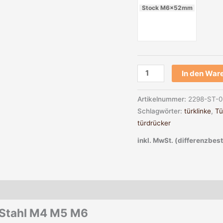
Stock M6x52mm
In den War
Artikelnummer:
2298-ST-0
Schlagwörter:
türklinke
,
Tü
türdrücker
inkl. MwSt. (differenzbes
rheit
 Stahl M4 M5 M6