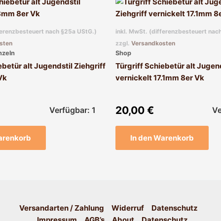
fferenzbesteuert nach §25a UStG.)
inkl. MwSt. (differenzbesteuert nac
sten
zzgl.
Versandkosten
nzeln
Shop
ebetür alt Jugendstil Ziehgriff
Türgriff Schiebetür alt Jugend
Vk
vernickelt 17.1mm 8er Vk
20,00
€
Verfügbar: 1
Ve
arenkorb
In den Warenkorb
Versandarten / Zahlung
Widerruf
Datenschutz
Impressum
AGB’s
About
Datenschutz