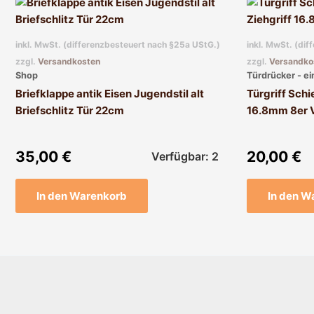
inkl. MwSt. (differenzbesteuert nach §25a UStG.)
inkl. MwSt. (di
zzgl.
Versandkosten
zzgl.
Versandko
Shop
Türdrücker - ei
Briefklappe antik Eisen Jugendstil alt
Türgriff Schi
Briefschlitz Tür 22cm
16.8mm 8er 
35,00
€
20,00
€
Verfügbar: 2
In den Warenkorb
In den W