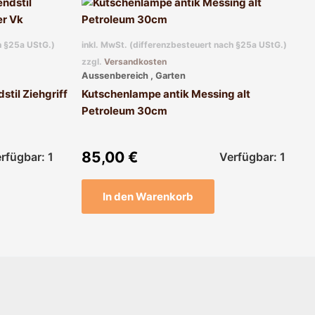
h §25a UStG.)
inkl. MwSt. (differenzbesteuert nach §25a UStG.)
zzgl.
Versandkosten
Aussenbereich , Garten
stil Ziehgriff
Kutschenlampe antik Messing alt
Petroleum 30cm
85,00
€
rfügbar: 1
Verfügbar: 1
In den Warenkorb