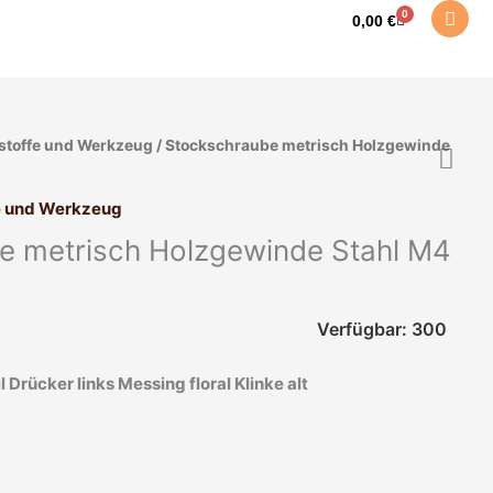
0
Warenkorb
0,00
€
stoffe und Werkzeug
/ Stockschraube metrisch Holzgewinde
e und Werkzeug
e metrisch Holzgewinde Stahl M4
Verfügbar: 300
l Drücker links Messing floral Klinke alt