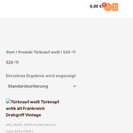
Zum
0
0,00
€
Warenkorb
Inhalt
springen
Start
/ Produkt Türknauf weiß / 520-11
520-11
Einzelnes Ergebnis wird angezeigt
Dieses
Produkt
weist
mehrere
inkl. MwSt. (differenzbesteuert
Varianten
nach §25a UStG.)