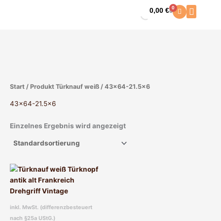
Zum
0
0,00
€
Warenkorb
Inhalt
springen
Start
/ Produkt Türknauf weiß / 43x64-21.5x6
43x64-21.5x6
Einzelnes Ergebnis wird angezeigt
Dieses
Produkt
weist
mehrere
inkl. MwSt. (differenzbesteuert
Varianten
nach §25a UStG.)