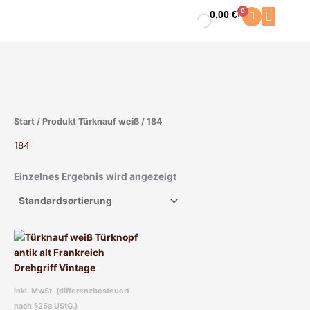
Zum
0
0,00
€
Warenkorb
Inhalt
springen
Start
/ Produkt Türknauf weiß / 184
184
Einzelnes Ergebnis wird angezeigt
Dieses
Produkt
weist
mehrere
inkl. MwSt. (differenzbesteuert
Varianten
nach §25a UStG.)