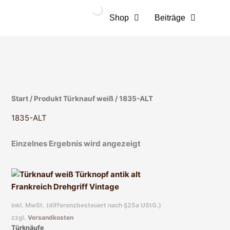
Zum
Inhalt
Shop
Beiträge
springen
Start
/ Produkt Türknauf weiß / 1835-ALT
1835-ALT
Einzelnes Ergebnis wird angezeigt
Dieses
Produkt
weist
inkl. MwSt. (differenzbesteuert nach §25a UStG.)
mehrere
zzgl.
Versandkosten
Varianten
Türknäufe