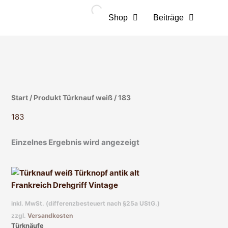
Zum
Inhalt
Shop
Beiträge
springen
Start
/ Produkt Türknauf weiß / 183
183
Einzelnes Ergebnis wird angezeigt
Dieses
Produkt
weist
inkl. MwSt. (differenzbesteuert nach §25a UStG.)
mehrere
zzgl.
Versandkosten
Varianten
Türknäufe