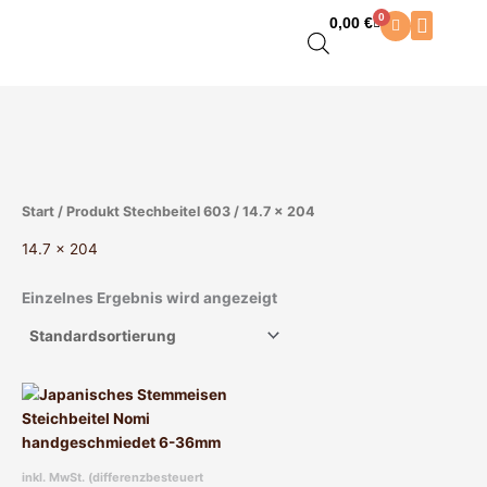
Zum
0
0,00
€
Warenkorb
Inhalt
springen
Start
/ Produkt Stechbeitel 603 / 14.7 x 204
14.7 x 204
Einzelnes Ergebnis wird angezeigt
Dieses
Produkt
weist
mehrere
inkl. MwSt. (differenzbesteuert