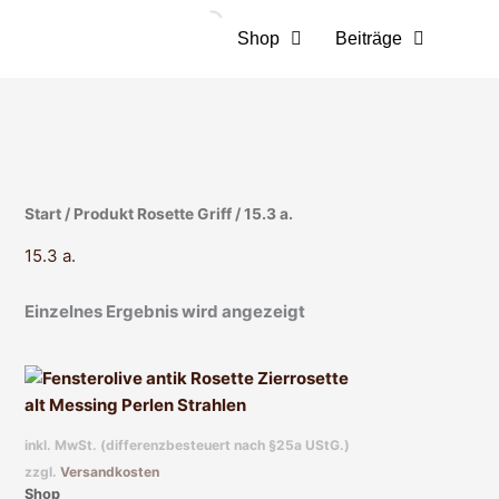
Zum
Inhalt
Shop
Beiträge
springen
Start
/ Produkt Rosette Griff / 15.3 a.
15.3 a.
Einzelnes Ergebnis wird angezeigt
Dieses
Produkt
weist
inkl. MwSt. (differenzbesteuert nach §25a UStG.)
mehrere
zzgl.
Versandkosten
Varianten
Shop