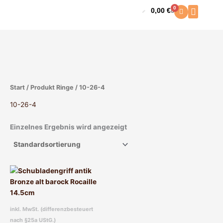
Zum
0
0,00
€
Warenkorb
Inhalt
springen
Start
/ Produkt Ringe / 10-26-4
10-26-4
Einzelnes Ergebnis wird angezeigt
inkl. MwSt. (differenzbesteuert
nach §25a UStG.)