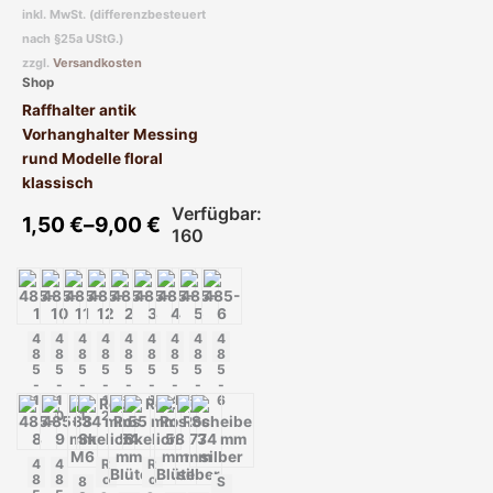
Varianten
inkl. MwSt. (differenzbesteuert
auf.
nach §25a UStG.)
Die
zzgl.
Versandkosten
Optionen
Shop
können
Raffhalter antik
auf
Vorhanghalter Messing
der
rund Modelle floral
Produktseite
klassisch
gewählt
Verfügbar:
werden
1,50
€
–
9,00
€
160
4
4
4
4
4
4
4
4
4
8
8
8
8
8
8
8
8
8
5
5
5
5
5
5
5
5
5
-
-
-
-
-
-
-
-
-
1
1
1
1
2
3
4
5
6
0
1
2
4
4
R
R
8
8
o
o
8
S