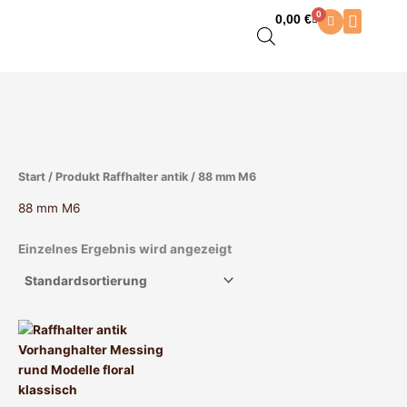
Zum
0
0,00
€
Warenkorb
Inhalt
springen
Start
/ Produkt Raffhalter antik / 88 mm M6
88 mm M6
Einzelnes Ergebnis wird angezeigt
Dieses
Produkt
weist
mehrere