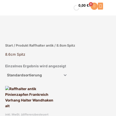
Zum
0
0,00
€
Warenkorb
Inhalt
springen
Start
/ Produkt Raffhalter antik / 8.6cm Spitz
8.6cm Spitz
Einzelnes Ergebnis wird angezeigt
Dieses
Produkt
weist
mehrere
Varianten
inkl. MwSt. (differenzbesteuert