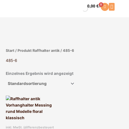
Zum
0
0,00
€
Warenkorb
Inhalt
springen
Start
/ Produkt Raffhalter antik / 485-6
485-6
Einzelnes Ergebnis wird angezeigt
Dieses
Produkt
weist
mehrere
Varianten
inkl. MwSt. (differenzbesteuert