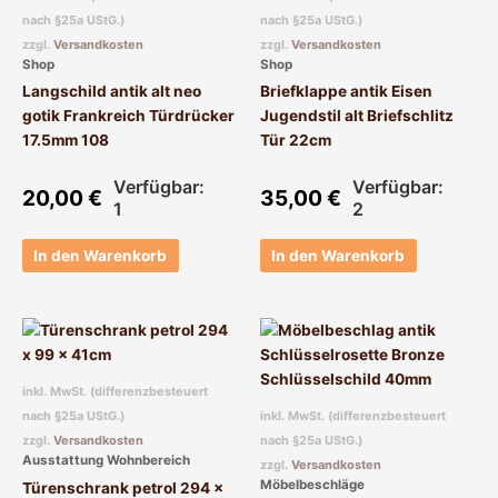
nach §25a UStG.)
nach §25a UStG.)
zzgl.
Versandkosten
zzgl.
Versandkosten
Shop
Shop
Langschild antik alt neo
Briefklappe antik Eisen
gotik Frankreich Türdrücker
Jugendstil alt Briefschlitz
17.5mm 108
Tür 22cm
Verfügbar:
Verfügbar:
20,00
€
35,00
€
1
2
In den Warenkorb
In den Warenkorb
inkl. MwSt. (differenzbesteuert
nach §25a UStG.)
inkl. MwSt. (differenzbesteuert
zzgl.
Versandkosten
nach §25a UStG.)
Ausstattung Wohnbereich
zzgl.
Versandkosten
Möbelbeschläge
Türenschrank petrol 294 x