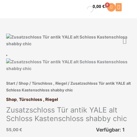
Zum
0
0,00
€
Warenkorb
Inhalt
springen
Zusatzschloss
Tür
antik
YALE
alt
Schloss
Kastenschloss
Start
/
Shop
/
Türschloss , Riegel
/ Zusatzschloss Tür antik YALE alt
shabby
Schloss Kastenschloss shabby chic
chic
Menge
Shop
,
Türschloss , Riegel
Zusatzschloss Tür antik YALE alt
Schloss Kastenschloss shabby chic
Verfügbar: 1
55,00
€