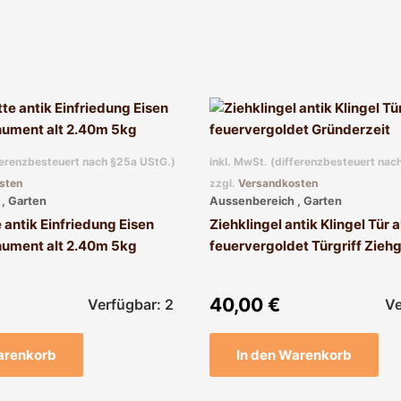
fferenzbesteuert nach §25a UStG.)
inkl. MwSt. (differenzbesteuert nac
sten
zzgl.
Versandkosten
, Garten
Aussenbereich , Garten
 antik Einfriedung Eisen
Ziehklingel antik Klingel Tür 
ument alt 2.40m 5kg
feuervergoldet Türgriff Ziehg
40,00
€
Verfügbar: 2
Ve
arenkorb
In den Warenkorb