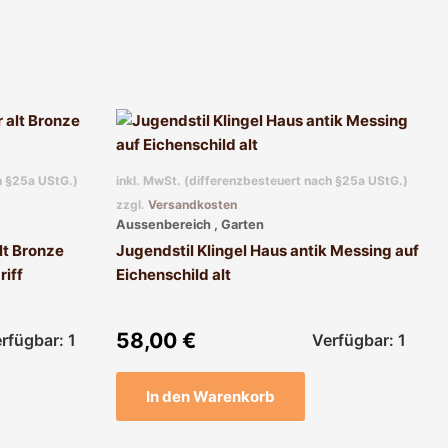
h §25a UStG.)
inkl. MwSt. (differenzbesteuert nach §25a UStG.)
zzgl.
Versandkosten
Aussenbereich , Garten
alt Bronze
Jugendstil Klingel Haus antik Messing auf
riff
Eichenschild alt
58,00
€
rfügbar: 1
Verfügbar: 1
In den Warenkorb