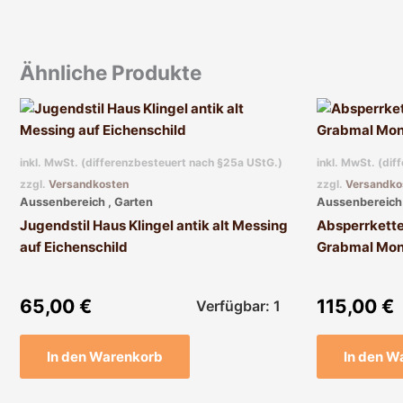
Ähnliche Produkte
inkl. MwSt. (differenzbesteuert nach §25a UStG.)
inkl. MwSt. (di
zzgl.
Versandkosten
zzgl.
Versandko
Aussenbereich , Garten
Aussenbereich 
Jugendstil Haus Klingel antik alt Messing
Absperrkette
auf Eichenschild
Grabmal Mon
65,00
€
115,00
€
Verfügbar: 1
In den Warenkorb
In den W