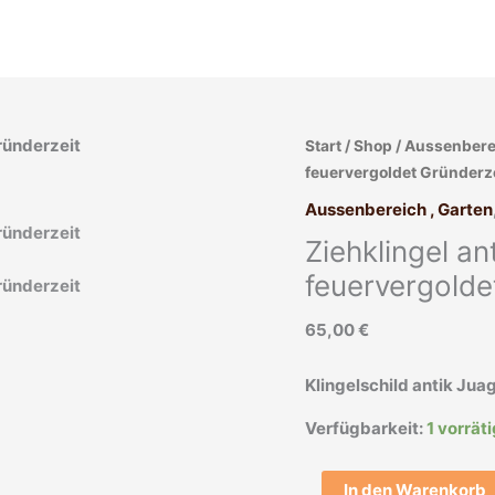
Ziehklingel
Start
/
Shop
/
Aussenberei
antik
feuervergoldet Gründerz
Klingel
Aussenbereich , Garten
Tür
Ziehklingel an
alt
Bronze
feuervergolde
feuervergoldet
65,00
€
Gründerzeit
Menge
Klingelschild antik Jua
Verfügbarkeit:
1 vorrät
In den Warenkorb