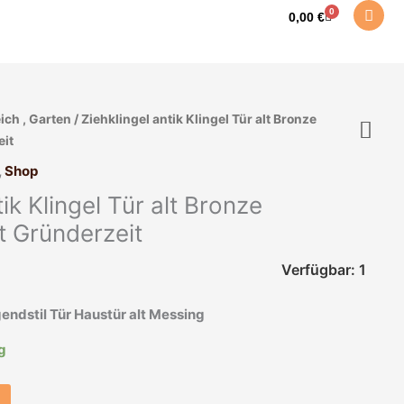
0
Warenkorb
0,00
€
ch , Garten
/ Ziehklingel antik Klingel Tür alt Bronze
eit
,
Shop
tik Klingel Tür alt Bronze
t Gründerzeit
Verfügbar: 1
gendstil Tür Haustür alt Messing
ig