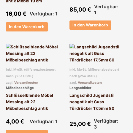
antik Möbel 19 cm
Verfügbar:
85,00
€
1
16,00
€
Verfügbar: 1
In den Warenkorb
In den Warenkorb
inkl. MwSt. (differenzbesteuert
inkl. MwSt. (differenzbesteuert
nach §25a UStG.)
nach §25a UStG.)
zzgl.
Versandkosten
zzgl.
Versandkosten
Möbelbeschläge
Langschilder
Schlüsselblende Möbel
Langschild Jugendstil
Messing alt 22
neogotik alt Guss
Möbelbeschlag antik
Türdrücker 17.5mm 80
4,00
€
Verfügbar:
Verfügbar: 1
25,00
€
3