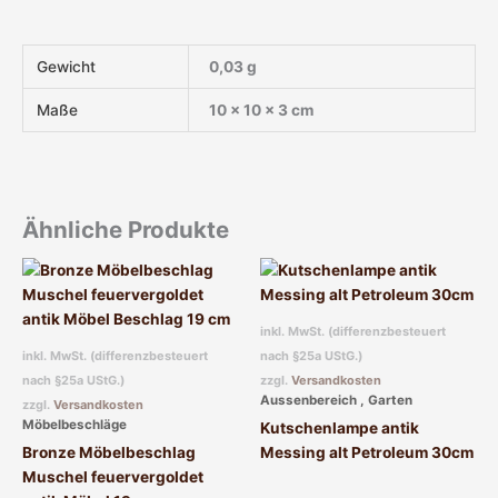
Gewicht
0,03 g
Maße
10 × 10 × 3 cm
Ähnliche Produkte
inkl. MwSt. (differenzbesteuert
inkl. MwSt. (differenzbesteuert
nach §25a UStG.)
nach §25a UStG.)
zzgl.
Versandkosten
Aussenbereich , Garten
zzgl.
Versandkosten
Möbelbeschläge
Kutschenlampe antik
Bronze Möbelbeschlag
Messing alt Petroleum 30cm
Muschel feuervergoldet