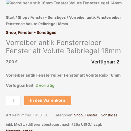
Fenster
alt
Start
/
Shop
/
Fenster - Sonstiges
/ Vorreiber antik Fensterreiber
Volute
Fenster alt Volute Reibriegel 18mm
Reibriegel
18mm
Shop
,
Fenster - Sonstiges
Menge
Vorreiber antik Fensterreiber
Fenster alt Volute Reibriegel 18mm
Verfügbar: 2
7,00
€
Vorreiber antik Fensterreiber Fenster alt Volute Reib 16mm
Verfügbarkeit:
2 vorrätig
In den Warenkorb
Artikelnummer:
1933-OL
Kategorien:
Shop
,
Fenster - Sonstiges
inkl. MwSt. (differenzbesteuert nach §25a UStG.)
zzgl.
Versandkosten