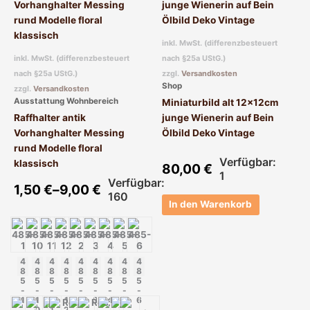
Produkt
weist
mehrere
inkl. MwSt. (differenzbesteuert
Varianten
inkl. MwSt. (differenzbesteuert
nach §25a UStG.)
auf.
nach §25a UStG.)
zzgl.
Versandkosten
Die
Shop
zzgl.
Versandkosten
Optionen
Ausstattung Wohnbereich
Miniaturbild alt 12x12cm
können
Raffhalter antik
junge Wienerin auf Bein
auf
Vorhanghalter Messing
Ölbild Deko Vintage
der
rund Modelle floral
Produktseite
Verfügbar:
klassisch
80,00
€
gewählt
1
Verfügbar:
werden
1,50
€
–
9,00
€
160
In den Warenkorb
4
4
4
4
4
4
4
4
4
8
8
8
8
8
8
8
8
8
5
5
5
5
5
5
5
5
5
-
-
-
-
-
-
-
-
-
1
1
1
1
2
3
4
5
6
0
1
2