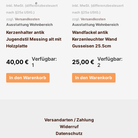
e
inkl. MwSt. (differenzbesteuert
inkl. MwSt. (differenzbesteuert
nach §25a UStG.)
nach §25a UStG.)
zzgl.
Versandkosten
zzgl.
Versandkosten
Ausstattung Wohnbereich
Ausstattung Wohnbereich
Kerzenhalter antik
Wandfackel antik
Jugendstil Messing alt mit
Kerzenleuchter Wand
Holzplatte
Gusseisen 25.5cm
Verfügbar:
Verfügbar:
40,00
€
25,00
€
1
2
In den Warenkorb
In den Warenkorb
Versandarten / Zahlung
Widerruf
Datenschutz