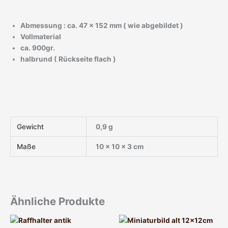
Abmessung : ca. 47 x 152 mm ( wie abgebildet )
Vollmaterial
ca. 900gr.
halbrund ( Rückseite flach )
Gewicht
0,9 g
Maße
10 × 10 × 3 cm
Ähnliche Produkte
Dieses