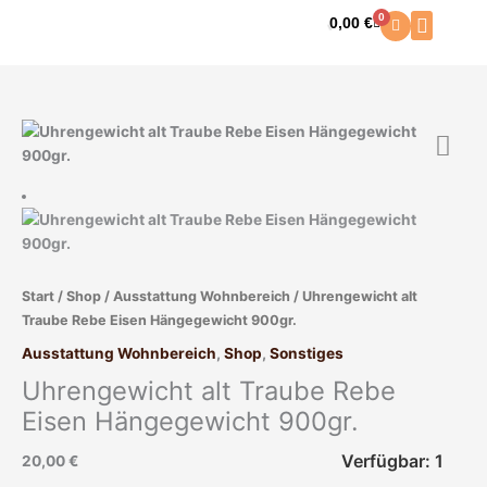
Zum
0
0,00
€
Warenkorb
Inhalt
springen
Uhrengewicht
alt
Traube
Rebe
Eisen
Hängegewicht
900gr.
Start
/
Shop
/
Ausstattung Wohnbereich
/ Uhrengewicht alt
Menge
Traube Rebe Eisen Hängegewicht 900gr.
Ausstattung Wohnbereich
,
Shop
,
Sonstiges
Uhrengewicht alt Traube Rebe
Eisen Hängegewicht 900gr.
Verfügbar: 1
20,00
€