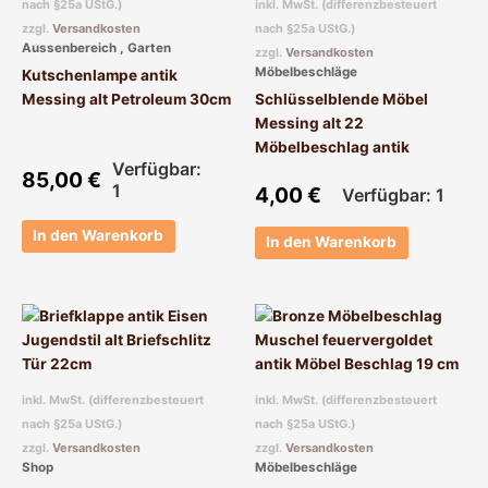
nach §25a UStG.)
inkl. MwSt. (differenzbesteuert
zzgl.
Versandkosten
nach §25a UStG.)
Aussenbereich , Garten
zzgl.
Versandkosten
Möbelbeschläge
Kutschenlampe antik
Messing alt Petroleum 30cm
Schlüsselblende Möbel
Messing alt 22
Möbelbeschlag antik
Verfügbar:
85,00
€
1
4,00
€
Verfügbar: 1
In den Warenkorb
In den Warenkorb
inkl. MwSt. (differenzbesteuert
inkl. MwSt. (differenzbesteuert
nach §25a UStG.)
nach §25a UStG.)
zzgl.
Versandkosten
zzgl.
Versandkosten
Shop
Möbelbeschläge