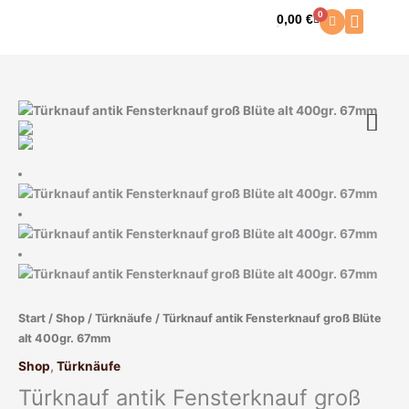
Zum
0
0,00
€
Warenkorb
Inhalt
springen
Start
/
Shop
/
Türknäufe
/ Türknauf antik Fensterknauf groß Blüte
alt 400gr. 67mm
Shop
,
Türknäufe
Türknauf antik Fensterknauf groß