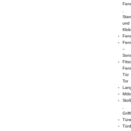
Fens
,
Sta
und
Klob
Fens
Fens
–
Sons
Fits
Fens
Tür
Tor
Lang
Möb
Stoß
,
Grif
Tür
Türd