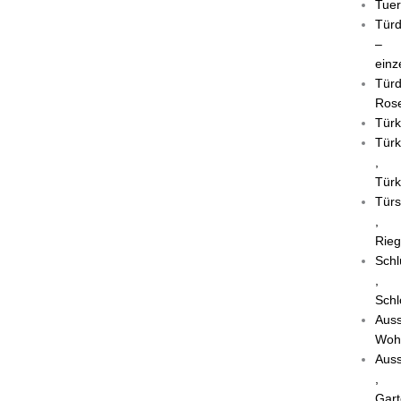
Tuer
Türd
–
einz
Türd
Rose
Türk
Türk
,
Türk
Türs
,
Rieg
Schl
,
Schl
Auss
Woh
Auss
,
Gart