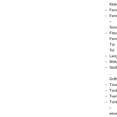
Klob
Fens
Fens
–
Sons
Fits
Fens
Tür
Tor
Lang
Möb
Stoß
,
Grif
Tür
Türd
Tuer
Türd
–
einz