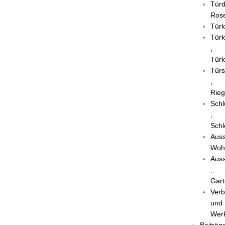
Türd
Rose
Türk
Türk
,
Türk
Türs
,
Rieg
Schl
,
Schl
Auss
Woh
Auss
,
Gart
Verb
und
Wer
Beiträg