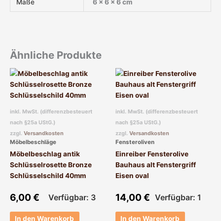
Maße
6 × 6 × 6 cm
Ähnliche Produkte
inkl. MwSt. (differenzbesteuert
inkl. MwSt. (differenzbesteuert
nach §25a UStG.)
nach §25a UStG.)
zzgl.
Versandkosten
zzgl.
Versandkosten
Möbelbeschläge
Fensteroliven
Möbelbeschlag antik
Einreiber Fensterolive
Schlüsselrosette Bronze
Bauhaus alt Fenstergriff
Schlüsselschild 40mm
Eisen oval
6,00
€
14,00
€
Verfügbar: 3
Verfügbar: 1
In den Warenkorb
In den Warenkorb