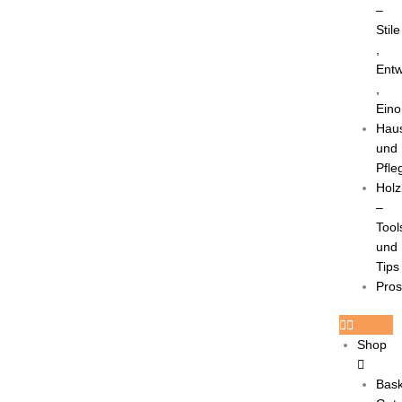
–
Stile
,
Entw
,
Eino
Haus
und
Pfle
Holz
–
Tool
und
Tips
Pro
Shop
Bask