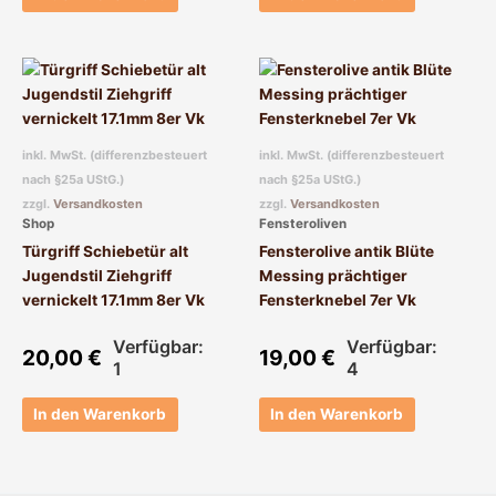
inkl. MwSt. (differenzbesteuert
inkl. MwSt. (differenzbesteuert
nach §25a UStG.)
nach §25a UStG.)
zzgl.
Versandkosten
zzgl.
Versandkosten
Shop
Fensteroliven
Türgriff Schiebetür alt
Fensterolive antik Blüte
Jugendstil Ziehgriff
Messing prächtiger
vernickelt 17.1mm 8er Vk
Fensterknebel 7er Vk
Verfügbar:
Verfügbar:
20,00
€
19,00
€
1
4
In den Warenkorb
In den Warenkorb