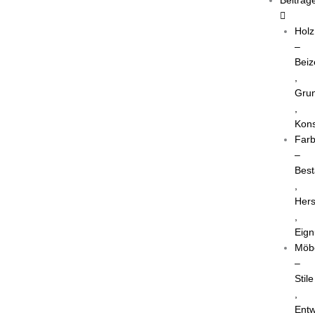
Holz
–
Beiz
,
Grun
,
Kons
Far
–
Best
,
Hers
,
Eig
Möb
–
Stile
,
Entw