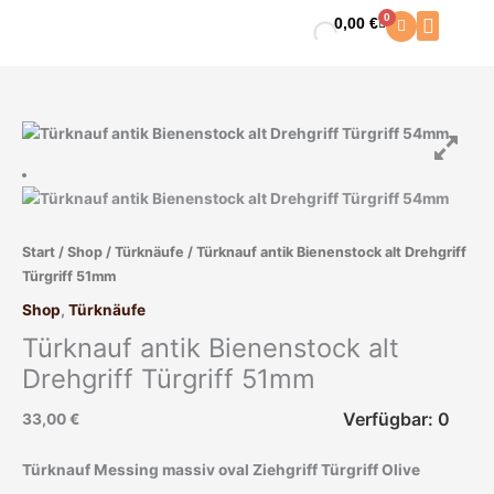
Zum
0
0,00
€
Warenkorb
Inhalt
springen
Start
/
Shop
/
Türknäufe
/ Türknauf antik Bienenstock alt Drehgriff
Türgriff 51mm
Shop
,
Türknäufe
Türknauf antik Bienenstock alt
Drehgriff Türgriff 51mm
Verfügbar: 0
33,00
€
Türknauf Messing massiv oval Ziehgriff Türgriff Olive