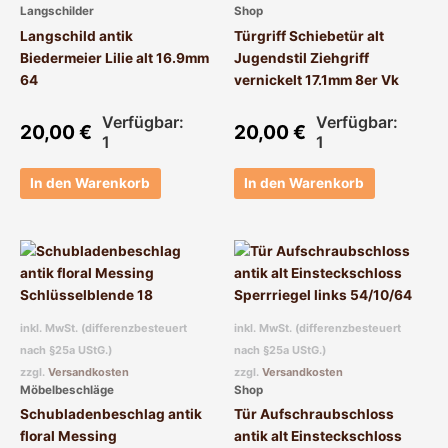
Langschilder
Shop
Langschild antik
Türgriff Schiebetür alt
Biedermeier Lilie alt 16.9mm
Jugendstil Ziehgriff
64
vernickelt 17.1mm 8er Vk
Verfügbar:
Verfügbar:
20,00
€
20,00
€
1
1
In den Warenkorb
In den Warenkorb
inkl. MwSt. (differenzbesteuert
inkl. MwSt. (differenzbesteuert
nach §25a UStG.)
nach §25a UStG.)
zzgl.
Versandkosten
zzgl.
Versandkosten
Möbelbeschläge
Shop
Schubladenbeschlag antik
Tür Aufschraubschloss
floral Messing
antik alt Einsteckschloss