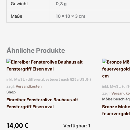
Gewicht
0,3 g
Maße
10 × 10 × 3 cm
Ähnliche Produkte
inkl. MwSt. (differenzbesteuert nach §25a UStG.)
zzgl.
Versandkosten
inkl. MwSt. (di
Shop
zzgl.
Versandko
Möbelbeschläg
Einreiber Fensterolive Bauhaus alt
Fenstergriff Eisen oval
Bronze Möbe
feuervergold
14,00
€
Verfügbar: 1