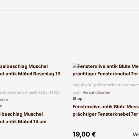
inkl. MwSt. (differenzbesteuert nac
fferenzbesteuert nach §25a UStG.)
zzgl.
Versandkosten
Shop
sten
e
Fensterolive antik Blüte Mess
lbeschlag Muschel
prächtiger Fensterknebel 7er
et antik Möbel 19 cm
19,00
€
Ve