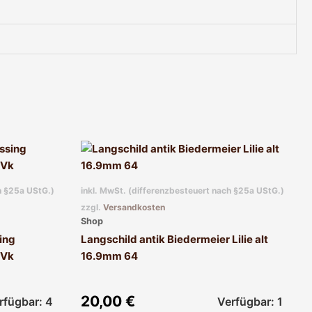
h §25a UStG.)
inkl. MwSt. (differenzbesteuert nach §25a UStG.)
zzgl.
Versandkosten
Shop
ing
Langschild antik Biedermeier Lilie alt
 Vk
16.9mm 64
20,00
€
rfügbar: 4
Verfügbar: 1