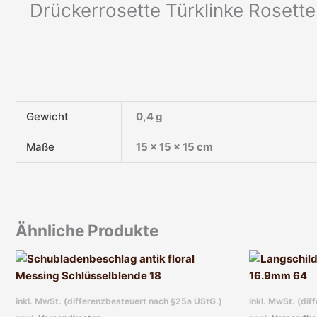
Drückerrosette Türklinke Rosette
Gewicht
0,4 g
Maße
15 × 15 × 15 cm
Ähnliche Produkte
inkl. MwSt. (differenzbesteuert nach §25a UStG.)
inkl. MwSt. (di