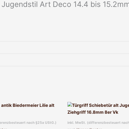
 Jugendstil Art Deco 14.4 bis 15.2m
fferenzbesteuert nach §25a UStG.)
inkl. MwSt. (differenzbesteuert nac