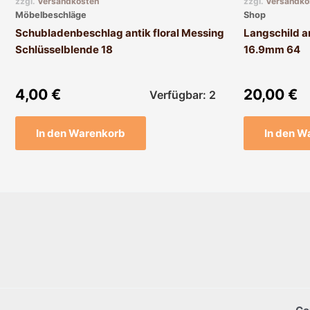
zzgl.
Versandkosten
zzgl.
Versandko
Möbelbeschläge
Shop
Schubladenbeschlag antik floral Messing
Langschild an
Schlüsselblende 18
16.9mm 64
4,00
€
20,00
€
Verfügbar: 2
In den Warenkorb
In den W