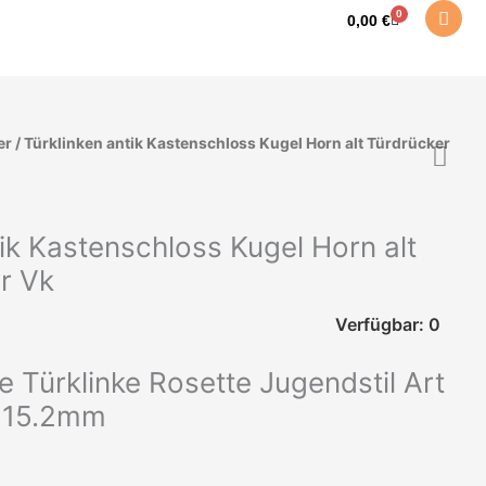
0
Warenkorb
0,00
€
er
/ Türklinken antik Kastenschloss Kugel Horn alt Türdrücker
tik Kastenschloss Kugel Horn alt
r Vk
Verfügbar: 0
e Türklinke Rosette Jugendstil Art
s 15.2mm