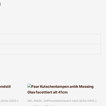
m
h §25a UStG.)
inkl. MwSt. (differenzbesteuert nach §25a UStG.)