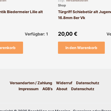
sten
zzgl.
Versandkosten
Shop
tik Biedermeier Lilie alt
Türgriff Schiebetür alt Jugend
16.8mm 8er Vk
20,00
€
Verfügbar: 1
Ve
arenkorb
In den Warenkorb
Versandarten / Zahlung
Widerruf
Datenschutz
Impressum
AGB’s
About
Datenschutz