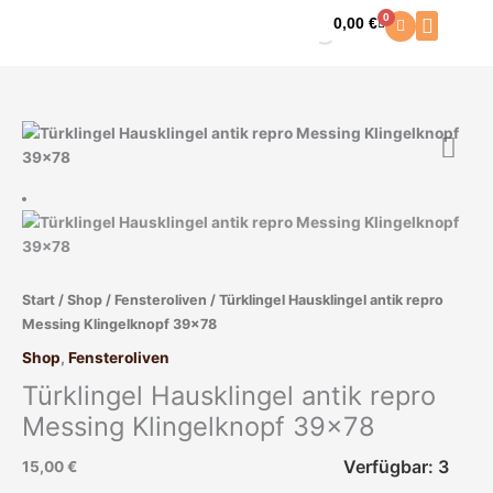
Zum
0
0,00
€
Warenkorb
Inhalt
springen
Türklingel
Hausklingel
antik
repro
Messing
Klingelknopf
39x78
Start
/
Shop
/
Fensteroliven
/ Türklingel Hausklingel antik repro
Menge
Messing Klingelknopf 39×78
Shop
,
Fensteroliven
Türklingel Hausklingel antik repro
Messing Klingelknopf 39×78
Verfügbar: 3
15,00
€