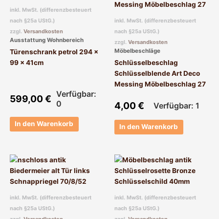
inkl. MwSt. (differenzbesteuert
nach §25a UStG.)
inkl. MwSt. (differenzbesteuert
zzgl.
Versandkosten
nach §25a UStG.)
Ausstattung Wohnbereich
zzgl.
Versandkosten
Möbelbeschläge
Türenschrank petrol 294 x
99 x 41cm
Schlüsselbeschlag
Schlüsselblende Art Deco
Messing Möbelbeschlag 27
Verfügbar:
599,00
€
0
4,00
€
Verfügbar: 1
In den Warenkorb
In den Warenkorb
inkl. MwSt. (differenzbesteuert
inkl. MwSt. (differenzbesteuert
nach §25a UStG.)
nach §25a UStG.)