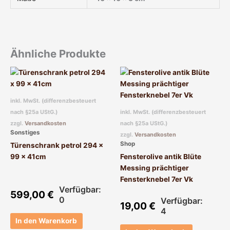
Ähnliche Produkte
inkl. MwSt. (differenzbesteuert
nach §25a UStG.)
inkl. MwSt. (differenzbesteuert
zzgl.
Versandkosten
nach §25a UStG.)
Sonstiges
zzgl.
Versandkosten
Shop
Türenschrank petrol 294 x
99 x 41cm
Fensterolive antik Blüte
Messing prächtiger
Fensterknebel 7er Vk
Verfügbar:
599,00
€
0
Verfügbar:
19,00
€
4
In den Warenkorb