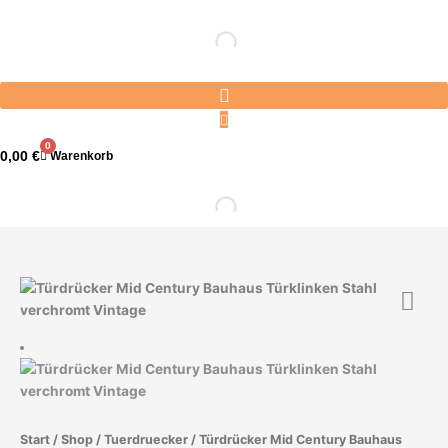
Zum
Inhalt
springen
0
0,00
€
Warenkorb
Start
/
Shop
/
Tuerdruecker
/ Türdrücker Mid Century Bauhaus