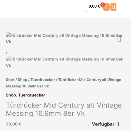
Zum
0
0,00
€
Warenkorb
Inhalt
springen
Türdrücker
Mid
Century
alt
Vintage
Messing
16.9mm
Start
/
Shop
/
Tuerdruecker
/ Türdrücker Mid Century alt Vintage
8er
Messing 16.9mm 8er Vk
Vk
Menge
Shop
,
Tuerdruecker
Türdrücker Mid Century alt Vintage
Messing 16.9mm 8er Vk
Verfügbar: 1
30,00
€