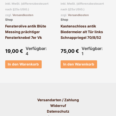
inkl. MwSt. (differenzbesteuert
inkl. MwSt. (differenzbesteuert
nach §25a UStG.)
nach §25a UStG.)
zzgl.
Versandkosten
zzgl.
Versandkosten
Shop
Shop
Fensterolive antik Blüte
Kastenschloss antik
Messing prächtiger
Biedermeier alt Tür links
Fensterknebel 7er Vk
Schnappriegel 70/8/52
Verfügbar:
Verfügbar:
19,00
€
75,00
€
4
1
In den Warenkorb
In den Warenkorb
Versandarten / Zahlung
Widerruf
Datenschutz