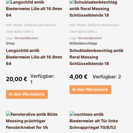
inkl. MwSt. (differenzbesteuert
inkl. MwSt. (differenzbesteuert
nach §25a UStG.)
nach §25a UStG.)
zzgl.
Versandkosten
zzgl.
Versandkosten
Shop
Möbelbeschläge
Langschild antik
Schubladenbeschlag antik
Biedermeier Lilie alt 16.9mm
floral Messing
64
Schlüsselblende 18
Verfügbar:
4,00
€
Verfügbar: 2
20,00
€
1
In den Warenkorb
In den Warenkorb