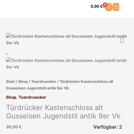
Zum
0
0,00
€
Warenkorb
Inhalt
springen
Türdrücker
Kastenschloss
alt
Gusseisen
Jugendstil
antik
9er
Start
/
Shop
/
Tuerdruecker
/ Türdrücker Kastenschloss alt
Vk
Gusseisen Jugendstil antik 9er Vk
Menge
Shop
,
Tuerdruecker
Türdrücker Kastenschloss alt
Gusseisen Jugendstil antik 9er Vk
Verfügbar: 2
30,00
€