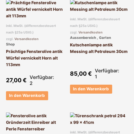
inkl. MwSt. (differenzbesteuert
inkl. MwSt. (differenzbesteuert
nach §25a UStG.)
nach §25a UStG.)
zzgl.
Versandkosten
Aussenbereich , Garten
zzgl.
Versandkosten
Shop
Kutschenlampe antik
Prächtige Fensterolive antik
Messing alt Petroleum 30cm
Würfel vernickelt Horn alt
113mm
Verfügbar:
85,00
€
1
Verfügbar:
27,00
€
2
In den Warenkorb
In den Warenkorb
inkl. MwSt. (differenzbesteuert