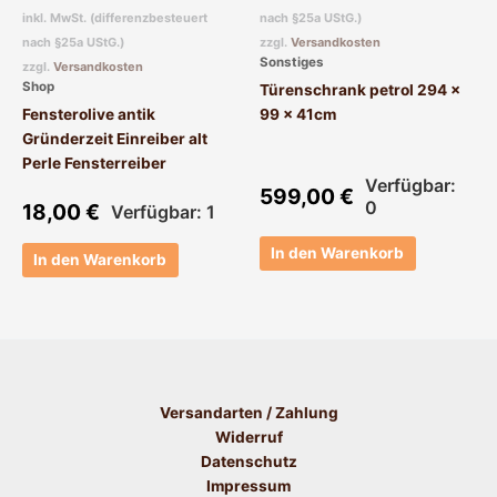
inkl. MwSt. (differenzbesteuert
nach §25a UStG.)
nach §25a UStG.)
zzgl.
Versandkosten
Sonstiges
zzgl.
Versandkosten
Shop
Türenschrank petrol 294 x
Fensterolive antik
99 x 41cm
Gründerzeit Einreiber alt
Perle Fensterreiber
Verfügbar:
599,00
€
0
18,00
€
Verfügbar: 1
In den Warenkorb
In den Warenkorb
Versandarten / Zahlung
Widerruf
Datenschutz
Impressum