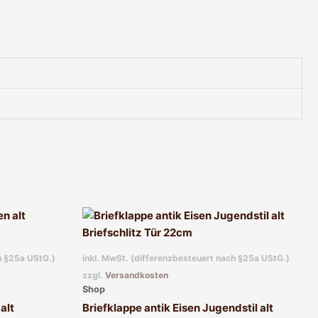
h §25a UStG.)
inkl. MwSt. (differenzbesteuert nach §25a UStG.)
zzgl.
Versandkosten
Shop
alt
Briefklappe antik Eisen Jugendstil alt