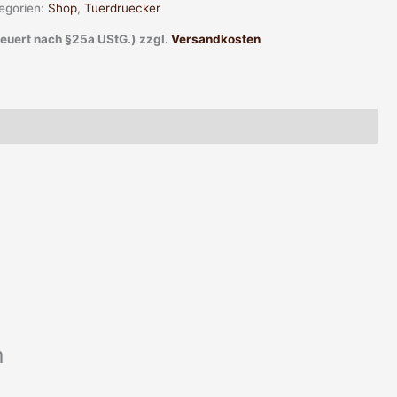
egorien:
Shop
,
Tuerdruecker
teuert nach §25a UStG.)
zzgl.
Versandkosten
m