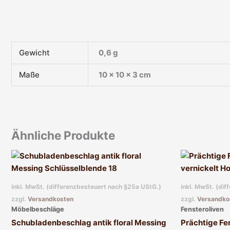
Gewicht
0,6 g
Maße
10 × 10 × 3 cm
Ähnliche Produkte
inkl. MwSt. (differenzbesteuert nach §25a UStG.)
inkl. MwSt. (di
zzgl.
Versandkosten
zzgl.
Versandko
Möbelbeschläge
Fensteroliven
Schubladenbeschlag antik floral Messing
Prächtige Fen