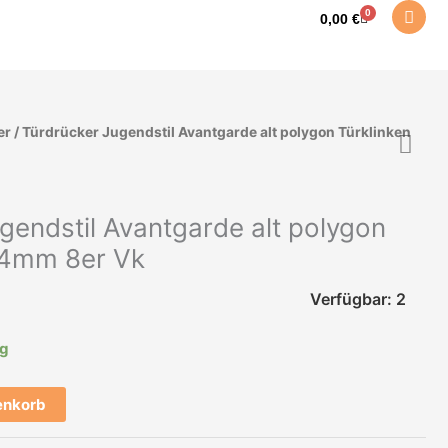
0
Warenkorb
0,00
€
er
/ Türdrücker Jugendstil Avantgarde alt polygon Türklinken
gendstil Avantgarde alt polygon
.4mm 8er Vk
Verfügbar: 2
ig
enkorb