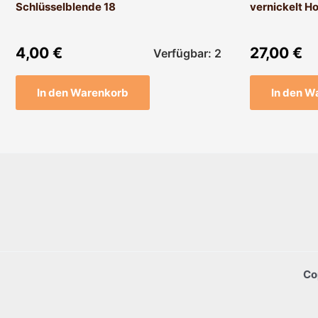
Schlüsselblende 18
vernickelt H
4,00
€
27,00
€
Verfügbar: 2
In den Warenkorb
In den W
Co