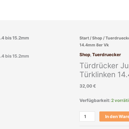
Türdrücker
Start
/
Shop
/
Tuerdrueck
Jugendstil
14.4mm 8er Vk
Avantgarde
Shop
,
Tuerdruecker
alt
Türdrücker Ju
polygon
Türklinken
Türklinken 14
14.4mm
32,00
€
8er
Vk
Menge
Verfügbarkeit:
2 vorrät
In den War