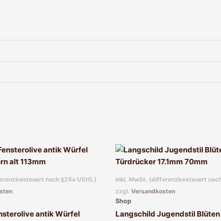
fferenzbesteuert nach §25a UStG.)
inkl. MwSt. (differenzbesteuert nac
sten
zzgl.
Versandkosten
Shop
sterolive antik Würfel
Langschild Jugendstil Blüten 