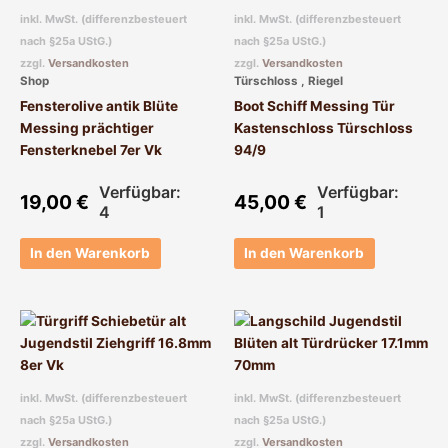
inkl. MwSt. (differenzbesteuert
inkl. MwSt. (differenzbesteuert
nach §25a UStG.)
nach §25a UStG.)
zzgl.
Versandkosten
zzgl.
Versandkosten
Shop
Türschloss , Riegel
Fensterolive antik Blüte
Boot Schiff Messing Tür
Messing prächtiger
Kastenschloss Türschloss
Fensterknebel 7er Vk
94/9
Verfügbar:
Verfügbar:
19,00
€
45,00
€
4
1
In den Warenkorb
In den Warenkorb
inkl. MwSt. (differenzbesteuert
inkl. MwSt. (differenzbesteuert
nach §25a UStG.)
nach §25a UStG.)
zzgl.
Versandkosten
zzgl.
Versandkosten