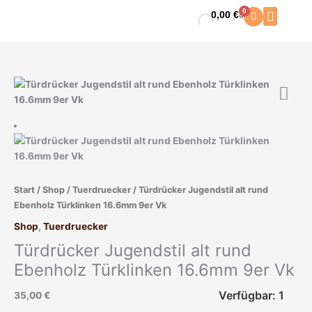
Zum
0
0,00
€
Warenkorb
Inhalt
springen
Türdrücker
Jugendstil
alt
rund
Ebenholz
Türklinken
16.6mm
Start
/
Shop
/
Tuerdruecker
/ Türdrücker Jugendstil alt rund
9er
Ebenholz Türklinken 16.6mm 9er Vk
Vk
Menge
Shop
,
Tuerdruecker
Türdrücker Jugendstil alt rund
Ebenholz Türklinken 16.6mm 9er Vk
Verfügbar: 1
35,00
€