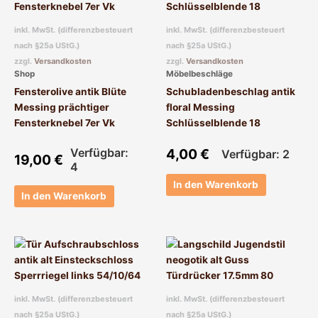
inkl. MwSt. (differenzbesteuert
inkl. MwSt. (differenzbesteuert
nach §25a UStG.)
nach §25a UStG.)
zzgl.
Versandkosten
zzgl.
Versandkosten
Shop
Möbelbeschläge
Fensterolive antik Blüte
Schubladenbeschlag antik
Messing prächtiger
floral Messing
Fensterknebel 7er Vk
Schlüsselblende 18
Verfügbar:
4,00
€
Verfügbar: 2
19,00
€
4
In den Warenkorb
In den Warenkorb
inkl. MwSt. (differenzbesteuert
inkl. MwSt. (differenzbesteuert
nach §25a UStG.)
nach §25a UStG.)