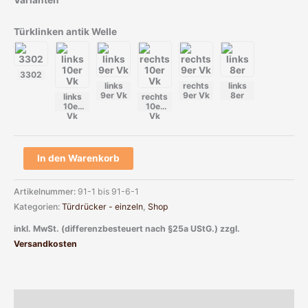
Varianten
Türklinken antik Welle
3302
links
rechts
links
9er Vk
9er Vk
8er
links
rechts
10er
10er
Vk
Vk
In den Warenkorb
Artikelnummer:
91-1 bis 91-6-1
Kategorien:
Türdrücker - einzeln
,
Shop
inkl. MwSt. (differenzbesteuert nach §25a UStG.)
zzgl.
Versandkosten
Beschreibung