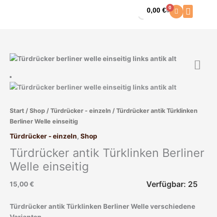
Zum
0
0,00
€
Warenkorb
Inhalt
springen
Türdrücker
antik
Türklinken
Berliner
Welle
Start
/
Shop
/
Türdrücker - einzeln
/ Türdrücker antik Türklinken
einseitig
Berliner Welle einseitig
Menge
Türdrücker - einzeln
,
Shop
Türdrücker antik Türklinken Berliner
Welle einseitig
Verfügbar: 25
15,00
€
Türdrücker antik Türklinken Berliner Welle verschiedene