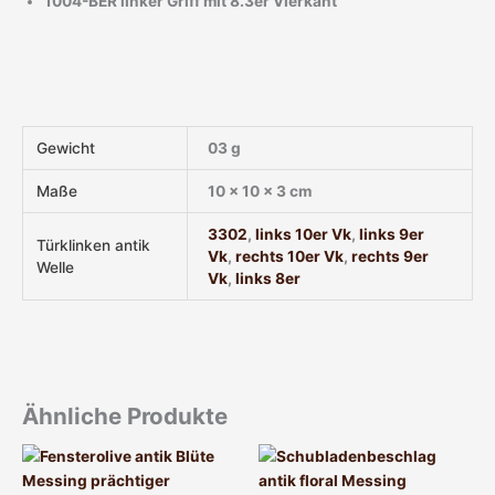
1004-BER linker Griff mit 8.3er Vierkant
Gewicht
03 g
Maße
10 × 10 × 3 cm
3302
,
links 10er Vk
,
links 9er
Türklinken antik
Vk
,
rechts 10er Vk
,
rechts 9er
Welle
Vk
,
links 8er
Ähnliche Produkte