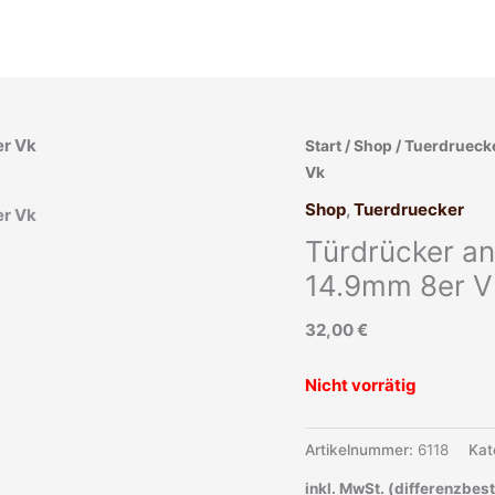
Start
/
Shop
/
Tuerdrueck
Vk
Shop
,
Tuerdruecker
Türdrücker ant
14.9mm 8er V
32,00
€
Nicht vorrätig
Artikelnummer:
6118
Kat
inkl. MwSt. (differenzbes