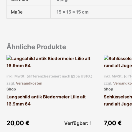
Maße
15 × 15 × 15 cm
Ähnliche Produkte
inkl. MwSt. (differenzbesteuert nach §25a UStG.)
inkl. MwSt. (di
zzgl.
Versandkosten
zzgl.
Versandko
Shop
Shop
Langschild antik Biedermeier Lilie alt
Schlüsselsch
16.9mm 64
rund alt Juge
20,00
€
7,00
€
Verfügbar: 1