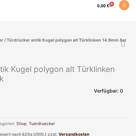
0
Warenkorb
0,00
€
er
/ Türdrücker antik Kugel polygon alt Türklinken 14.9mm 8er
ik Kugel polygon alt Türklinken
k
Verfügbar: 0
egorien:
Shop
,
Tuerdruecker
teuert nach §25a UStG.)
zzgl.
Versandkosten