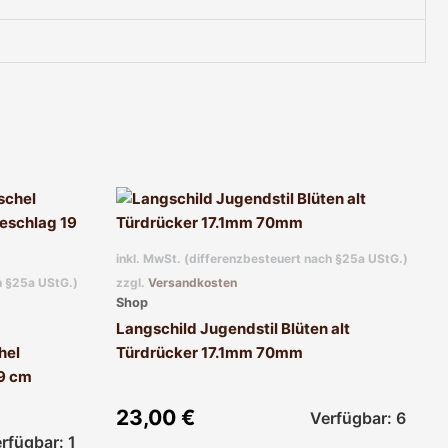
inkl. MwSt. (differenzbesteuert nach §25a UStG.)
h §25a UStG.)
zzgl.
Versandkosten
Shop
Langschild Jugendstil Blüten alt
hel
Türdrücker 17.1mm 70mm
19 cm
23,00
€
Verfügbar: 6
rfügbar: 1