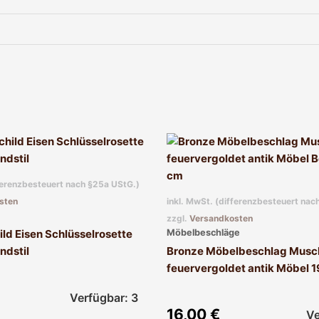
fferenzbesteuert nach §25a UStG.)
sten
inkl. MwSt. (differenzbesteuert nac
zzgl.
Versandkosten
Möbelbeschläge
ild Eisen Schlüsselrosette
ndstil
Bronze Möbelbeschlag Musc
feuervergoldet antik Möbel 
Verfügbar: 3
16,00
€
Ve