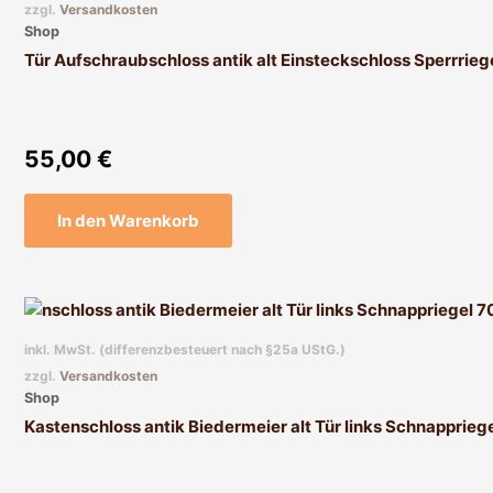
zzgl.
Versandkosten
Shop
Tür Aufschraubschloss antik alt Einsteckschloss Sperrrieg
55,00
€
In den Warenkorb
inkl. MwSt. (differenzbesteuert nach §25a UStG.)
zzgl.
Versandkosten
Shop
Kastenschloss antik Biedermeier alt Tür links Schnapprieg