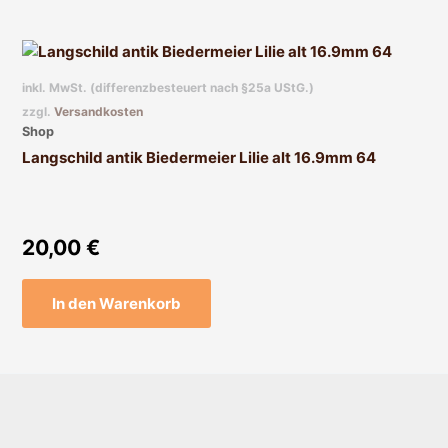
inkl. MwSt. (differenzbesteuert nach §25a UStG.)
zzgl.
Versandkosten
Shop
Langschild antik Biedermeier Lilie alt 16.9mm 64
20,00
€
In den Warenkorb