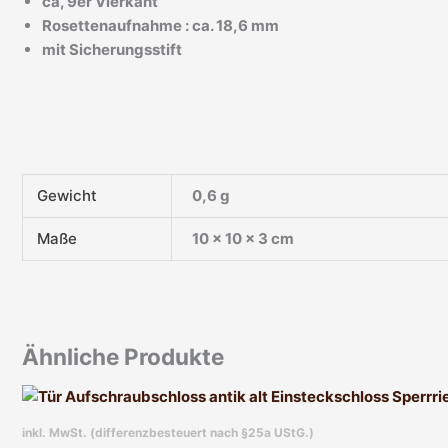
ca, 9er Vierkant
Rosettenaufnahme : ca. 18,6 mm
mit Sicherungsstift
Gewicht
0,6 g
Maße
10 × 10 × 3 cm
Ähnliche Produkte
inkl. MwSt. (differenzbesteuert nach §25a UStG.)