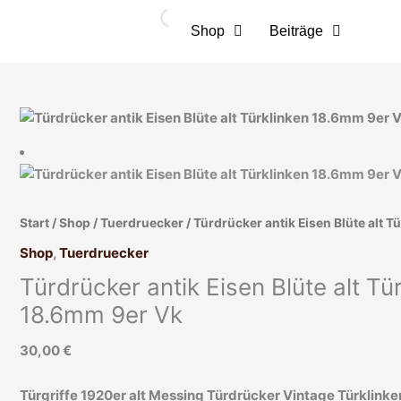
Zum
Inhalt
Shop
Beiträge
springen
Türdrücker
antik
Eisen
Blüte
alt
Türklinken
Start
/
Shop
/
Tuerdruecker
/ Türdrücker antik Eisen Blüte alt 
18.6mm
Shop
,
Tuerdruecker
9er
Türdrücker antik Eisen Blüte alt Tü
Vk
18.6mm 9er Vk
Menge
30,00
€
Türgriffe 1920er alt Messing Türdrücker Vintage Türklinke