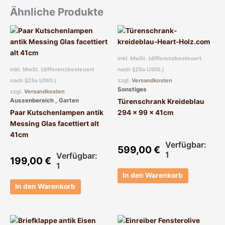
Ähnliche Produkte
inkl. MwSt. (differenzbesteuert
inkl. MwSt. (differenzbesteuert
nach §25a UStG.)
nach §25a UStG.)
zzgl.
Versandkosten
Sonstiges
zzgl.
Versandkosten
Aussenbereich , Garten
Türenschrank Kreideblau
Paar Kutschenlampen antik
294 x 99 x 41cm
Messing Glas facettiert alt
41cm
Verfügbar:
599,00
€
1
Verfügbar:
199,00
€
1
In den Warenkorb
In den Warenkorb