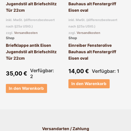
inkl. MwSt. (differenzbesteuert
inkl. MwSt. (differenzbesteuert
nach §25a UStG.)
nach §25a UStG.)
zzgl.
Versandkosten
zzgl.
Versandkosten
Shop
Shop
Briefklappe antik Eisen
Einreiber Fensterolive
Jugendstil alt Briefschlitz
Bauhaus alt Fenstergriff
Tür 22cm
Eisen oval
Verfügbar:
14,00
€
Verfügbar: 1
35,00
€
2
In den Warenkorb
In den Warenkorb
Versandarten / Zahlung