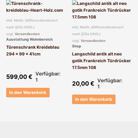
inkl. MwSt. (differenzbesteuert
nach §25a UStG.)
inkl. MwSt. (differenzbesteuert
zzgl.
Versandkosten
nach §25a UStG.)
Ausstattung Wohnbereich
zzgl.
Versandkosten
Shop
Türenschrank Kreideblau
294 x 99 x 41cm
Langschild antik alt neo
gotik Frankreich Türdrücker
17.5mm 108
Verfügbar:
599,00
€
1
Verfügbar:
20,00
€
1
In den Warenkorb
In den Warenkorb