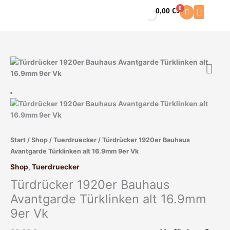
Zum
0
0,00
€
Warenkorb
Inhalt
springen
Türdrücker
1920er
Bauhaus
Avantgarde
Türklinken
alt
16.9mm
Start
/
Shop
/
Tuerdruecker
/ Türdrücker 1920er Bauhaus
9er
Avantgarde Türklinken alt 16.9mm 9er Vk
Vk
Menge
Shop
,
Tuerdruecker
Türdrücker 1920er Bauhaus
Avantgarde Türklinken alt 16.9mm
9er Vk