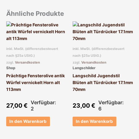
Ähnliche Produkte
inkl. MwSt. (differenzbesteuert
inkl. MwSt. (differenzbesteuert
nach §25a UStG.)
nach §25a UStG.)
zzgl.
Versandkosten
zzgl.
Versandkosten
Shop
Langschilder
Prächtige Fensterolive antik
Langschild Jugendstil
Würfel vernickelt Horn alt
Blüten alt Türdrücker 17.1mm
113mm
70mm
Verfügbar:
Verfügbar:
27,00
€
23,00
€
2
6
In den Warenkorb
In den Warenkorb