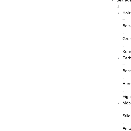
Holz
–
Beiz
,
Grun
,
Kons
Far
–
Best
,
Hers
,
Eig
Möb
–
Stile
,
Entw