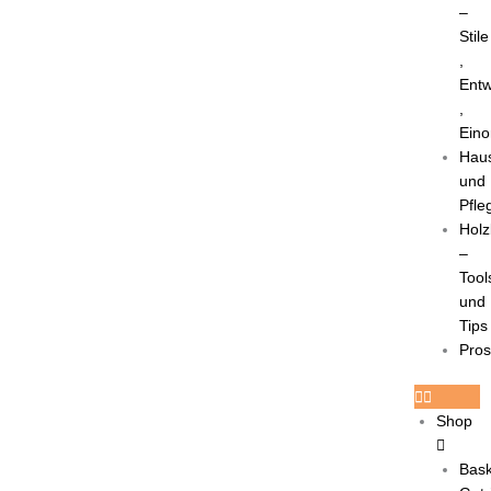
–
Stile
,
Entw
,
Eino
Haus
und
Pfle
Holz
–
Tool
und
Tips
Pro
Shop
Bask