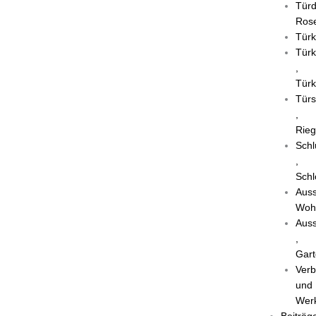
Türd
Rose
Türk
Türk
,
Türk
Türs
,
Rieg
Schl
,
Schl
Auss
Woh
Auss
,
Gart
Verb
und
Wer
Beiträg