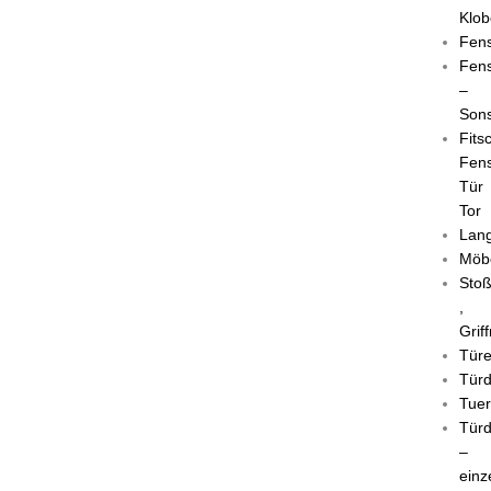
Klob
Fens
Fens
–
Sons
Fits
Fens
Tür
Tor
Lang
Möb
Stoß
,
Grif
Tür
Türd
Tuer
Türd
–
einz