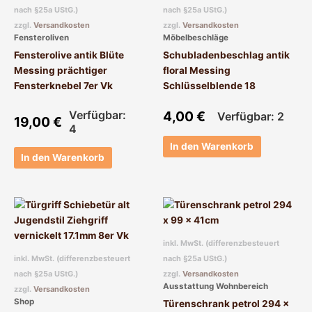
nach §25a UStG.)
nach §25a UStG.)
zzgl.
Versandkosten
zzgl.
Versandkosten
Fensteroliven
Möbelbeschläge
Fensterolive antik Blüte
Schubladenbeschlag antik
Messing prächtiger
floral Messing
Fensterknebel 7er Vk
Schlüsselblende 18
Verfügbar:
4,00
€
Verfügbar: 2
19,00
€
4
In den Warenkorb
In den Warenkorb
inkl. MwSt. (differenzbesteuert
inkl. MwSt. (differenzbesteuert
nach §25a UStG.)
nach §25a UStG.)
zzgl.
Versandkosten
Ausstattung Wohnbereich
zzgl.
Versandkosten
Shop
Türenschrank petrol 294 x