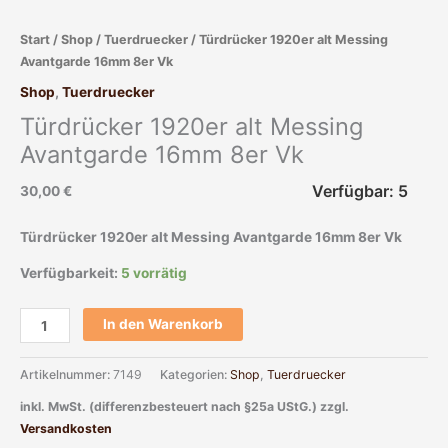
8er
Start
/
Shop
/
Tuerdruecker
/ Türdrücker 1920er alt Messing
Vk
Avantgarde 16mm 8er Vk
Menge
Shop
,
Tuerdruecker
Türdrücker 1920er alt Messing
Avantgarde 16mm 8er Vk
Verfügbar: 5
30,00
€
Türdrücker 1920er alt Messing Avantgarde 16mm 8er Vk
Verfügbarkeit:
5 vorrätig
In den Warenkorb
Artikelnummer:
7149
Kategorien:
Shop
,
Tuerdruecker
inkl. MwSt. (differenzbesteuert nach §25a UStG.)
zzgl.
Versandkosten