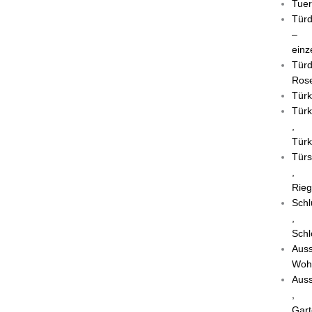
Tuer
Türd
–
einz
Türd
Rose
Türk
Türk
,
Türk
Türs
,
Rieg
Schl
,
Schl
Auss
Woh
Auss
,
Gart