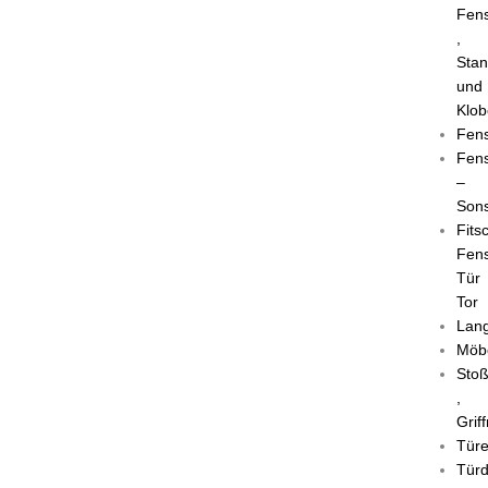
Fens
,
Sta
und
Klob
Fens
Fens
–
Sons
Fits
Fens
Tür
Tor
Lang
Möb
Stoß
,
Grif
Tür
Türd