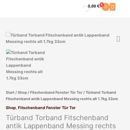
Zum
0
0,00
€
Warenkorb
Inhalt
springen
Türband
Torband
Fitschenband
antik
Lappenband
Messing
rechts
alt
1.7kg
33cm
Start
/
Shop
/
Fitschenband Fenster Tür Tor
/ Türband Torband
Menge
Fitschenband antik Lappenband Messing rechts alt 1.7kg 33cm
Shop
,
Fitschenband Fenster Tür Tor
Türband Torband Fitschenband
antik Lappenband Messing rechts