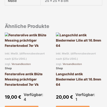
Maße
25 × 25 × 8 cm
Ähnliche Produkte
inkl. MwSt. (differenzbesteuert
inkl. MwSt. (differenzbesteuert
nach §25a UStG.)
nach §25a UStG.)
zzgl.
Versandkosten
zzgl.
Versandkosten
Shop
Shop
Fensterolive antik Blüte
Langschild antik
Messing prächtiger
Biedermeier Lilie alt 16.9mm
Fensterknebel 7er Vk
64
Verfügbar:
Verfügbar:
19,00
€
20,00
€
4
1