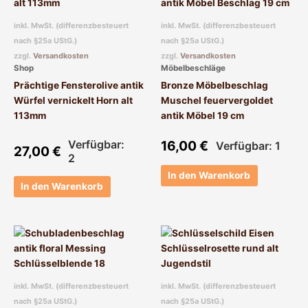
inkl. MwSt. (differenzbesteuert
inkl. MwSt. (differenzbesteuert
nach §25a UStG.)
nach §25a UStG.)
zzgl.
Versandkosten
zzgl.
Versandkosten
Shop
Möbelbeschläge
Prächtige Fensterolive antik
Bronze Möbelbeschlag
Würfel vernickelt Horn alt
Muschel feuervergoldet
113mm
antik Möbel 19 cm
Verfügbar:
16,00
€
Verfügbar: 1
27,00
€
2
In den Warenkorb
In den Warenkorb
inkl. MwSt. (differenzbesteuert
inkl. MwSt. (differenzbesteuert
nach §25a UStG.)
nach §25a UStG.)