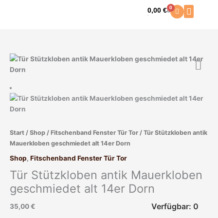
Zum
0
0,00
€
Warenkorb
Inhalt
springen
Start
/
Shop
/
Fitschenband Fenster Tür Tor
/ Tür Stützkloben antik
Mauerkloben geschmiedet alt 14er Dorn
Shop
,
Fitschenband Fenster Tür Tor
Tür Stützkloben antik Mauerkloben
geschmiedet alt 14er Dorn
Verfügbar: 0
35,00
€