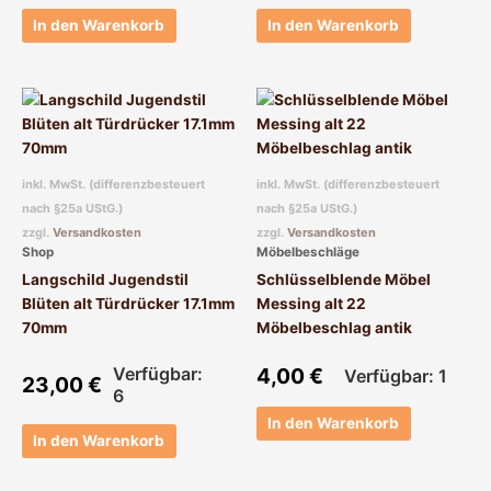
In den Warenkorb
In den Warenkorb
inkl. MwSt. (differenzbesteuert
inkl. MwSt. (differenzbesteuert
nach §25a UStG.)
nach §25a UStG.)
zzgl.
Versandkosten
zzgl.
Versandkosten
Shop
Möbelbeschläge
Langschild Jugendstil
Schlüsselblende Möbel
Blüten alt Türdrücker 17.1mm
Messing alt 22
70mm
Möbelbeschlag antik
Verfügbar:
4,00
€
Verfügbar: 1
23,00
€
6
In den Warenkorb
In den Warenkorb