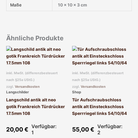
Maße
10 × 10 × 3 cm
Ähnliche Produkte
inkl. MwSt. (differenzbesteuert
inkl. MwSt. (differenzbesteuert
nach §25a UStG.)
nach §25a UStG.)
zzgl.
Versandkosten
zzgl.
Versandkosten
Langschilder
Shop
Langschild antik alt neo
Tür Aufschraubschloss
gotik Frankreich Türdrücker
antik alt Einsteckschloss
17.5mm 108
Sperrriegel links 54/10/64
Verfügbar:
Verfügbar:
20,00
€
55,00
€
1
2