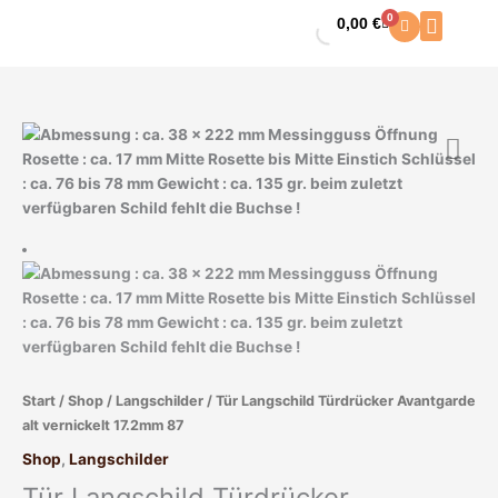
Zum
0
0,00
€
Warenkorb
Inhalt
springen
Tür
Langschild
Türdrücker
Avantgarde
alt
vernickelt
17.2mm
87
Menge
Start
/
Shop
/
Langschilder
/ Tür Langschild Türdrücker Avantgarde
alt vernickelt 17.2mm 87
Shop
,
Langschilder
Tür Langschild Türdrücker