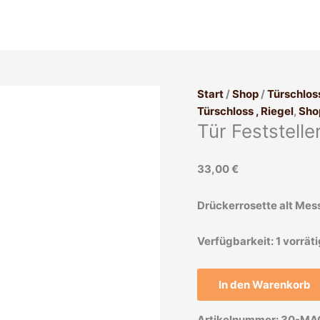
Tür
Feststeller
Riegel
antik
Schlosser
alt
Start
/
Shop
/
Türschloss
61cm
Türschloss , Riegel
,
Sho
Tür Feststelle
Menge
33,00
€
Drückerrosette alt Mess
Verfügbarkeit:
1 vorrät
In den Warenkorb
Artikelnummer:
30-MA