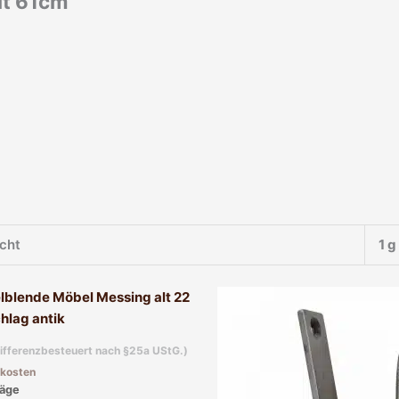
alt 61cm
cht
1 g
differenzbesteuert nach §25a UStG.)
kosten
äge