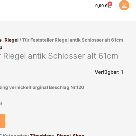
0
Warenkorb
0,00
€
 , Riegel
/ Tür Feststeller Riegel antik Schlosser alt 61cm
p
r Riegel antik Schlosser alt 61cm
Verfügbar: 1
ing vernickelt orginal Beschlag Nr.120
ig
G
Kategorien:
Türschloss , Riegel
,
Shop