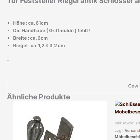
Tür Feststeller Riegel antik Schlosser 
Höhe : ca. 61cm
Die Handhabe ( Griffmulde ) fehlt !
Breite : ca. 6cm
Riegel : ca. 1,2 x 3,2 cm
–
Gewi
Ähnliche Produkte
inkl. MwSt. (
zzgl.
Versand
Möbelbeschl