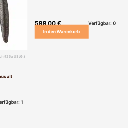
599,00
€
Verfügbar: 0
In den Warenkorb
ach §25a UStG.)
us alt
erfügbar: 1