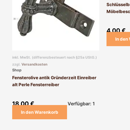
Schlüsselb
Möbelbesc
4,00
€
In den
inkl. MwSt. (differenzbesteuert nach §25a UStG.)
zzgl.
Versandkosten
Shop
Fensterolive antik Gründerzeit Einreiber
alt Perle Fensterreiber
18,00
€
Verfügbar: 1
In den Warenkorb