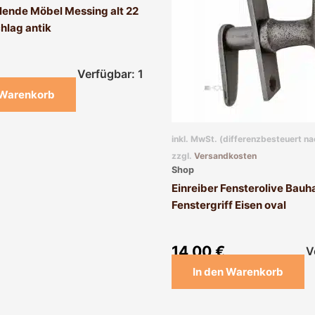
lende Möbel Messing alt 22
hlag antik
Verfügbar: 1
 Warenkorb
inkl. MwSt. (differenzbesteuert n
zzgl.
Versandkosten
Shop
Einreiber Fensterolive Bauha
Fenstergriff Eisen oval
14,00
€
V
In den Warenkorb