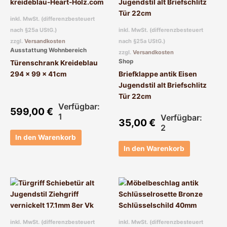
inkl. MwSt. (differenzbesteuert
nach §25a UStG.)
inkl. MwSt. (differenzbesteuert
zzgl.
Versandkosten
nach §25a UStG.)
Ausstattung Wohnbereich
zzgl.
Versandkosten
Shop
Türenschrank Kreideblau
294 x 99 x 41cm
Briefklappe antik Eisen
Jugendstil alt Briefschlitz
Tür 22cm
Verfügbar:
599,00
€
1
Verfügbar:
35,00
€
2
In den Warenkorb
In den Warenkorb
inkl. MwSt. (differenzbesteuert
inkl. MwSt. (differenzbesteuert