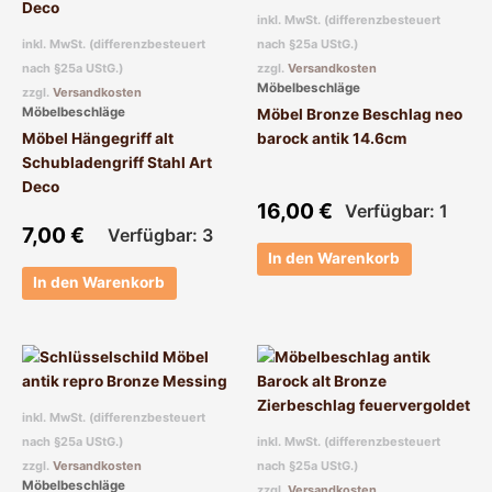
inkl. MwSt. (differenzbesteuert
inkl. MwSt. (differenzbesteuert
nach §25a UStG.)
nach §25a UStG.)
zzgl.
Versandkosten
Möbelbeschläge
zzgl.
Versandkosten
Möbelbeschläge
Möbel Bronze Beschlag neo
Möbel Hängegriff alt
barock antik 14.6cm
Schubladengriff Stahl Art
Deco
16,00
€
Verfügbar: 1
7,00
€
Verfügbar: 3
In den Warenkorb
In den Warenkorb
Dieses
Produkt
weist
inkl. MwSt. (differenzbesteuert
mehrere
nach §25a UStG.)
inkl. MwSt. (differenzbesteuert
Varianten
zzgl.
Versandkosten
nach §25a UStG.)
auf.
Möbelbeschläge
zzgl.
Versandkosten