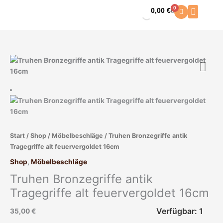
Zum
0
0,00
€
Warenkorb
Inhalt
springen
Truhen
Bronzegriffe
antik
Tragegriffe
alt
feuervergoldet
16cm
Start
/
Shop
/
Möbelbeschläge
/ Truhen Bronzegriffe antik
Menge
Tragegriffe alt feuervergoldet 16cm
Shop
,
Möbelbeschläge
Truhen Bronzegriffe antik
Tragegriffe alt feuervergoldet 16cm
Verfügbar: 1
35,00
€