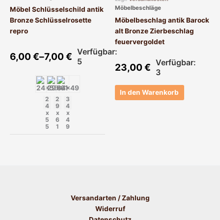
Die
Möbelbeschläge
Möbel Schlüsselschild antik
Optionen
Bronze Schlüsselrosette
Möbelbeschlag antik Barock
können
repro
alt Bronze Zierbeschlag
auf
feuervergoldet
der
Verfügbar:
6,00
€
–
7,00
€
Produktseite
5
Verfügbar:
23,00
€
gewählt
3
werden
In den Warenkorb
2
2
3
4
9
4
x
x
x
5
6
4
5
1
9
Versandarten / Zahlung
Widerruf
Datenschutz