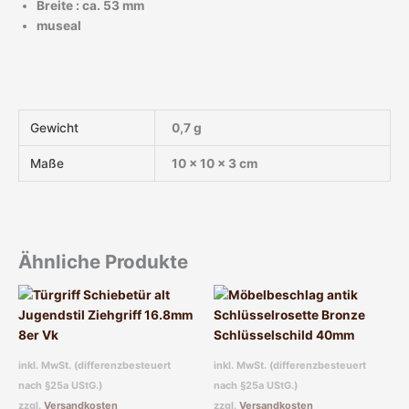
Breite : ca. 53 mm
museal
Gewicht
0,7 g
Maße
10 × 10 × 3 cm
Ähnliche Produkte
inkl. MwSt. (differenzbesteuert
inkl. MwSt. (differenzbesteuert
nach §25a UStG.)
nach §25a UStG.)
zzgl.
Versandkosten
zzgl.
Versandkosten