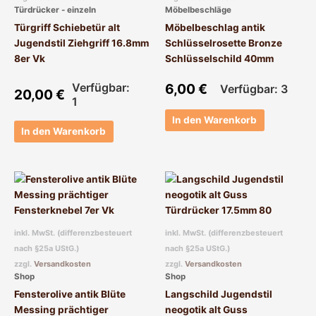
Türdrücker - einzeln
Möbelbeschläge
Türgriff Schiebetür alt
Möbelbeschlag antik
Jugendstil Ziehgriff 16.8mm
Schlüsselrosette Bronze
8er Vk
Schlüsselschild 40mm
Verfügbar:
6,00
€
Verfügbar: 3
20,00
€
1
In den Warenkorb
In den Warenkorb
inkl. MwSt. (differenzbesteuert
inkl. MwSt. (differenzbesteuert
nach §25a UStG.)
nach §25a UStG.)
zzgl.
Versandkosten
zzgl.
Versandkosten
Shop
Shop
Fensterolive antik Blüte
Langschild Jugendstil
Messing prächtiger
neogotik alt Guss