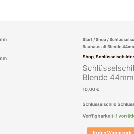
Schlüsselschild
Start
/
Shop
/
Schlüsselsc
Schlüsselrosette
Bauhaus alt Blende 44m
Bauhaus
Shop
,
Schlüsselschilder
alt
Schlüsselschi
Blende
44mm
Blende 44mm
Menge
10,00
€
Schlüsselschild Schlüs
Verfügbarkeit:
1 vorrät
In den Warenkorb