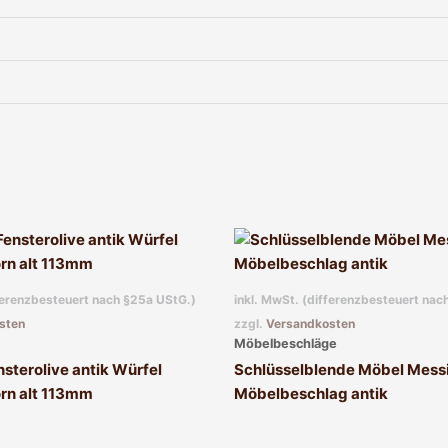
fferenzbesteuert nach §25a UStG.)
inkl. MwSt. (differenzbesteuert nac
sten
zzgl.
Versandkosten
Möbelbeschläge
sterolive antik Würfel
Schlüsselblende Möbel Messi
orn alt 113mm
Möbelbeschlag antik