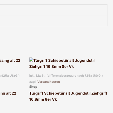
h §25a UStG.)
inkl. MwSt. (differenzbesteuert nach §25a UStG.)
zzgl.
Versandkosten
Shop
ng alt 22
Türgriff Schiebetür alt Jugendstil Ziehgriff
16.8mm 8er Vk