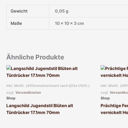
Gewicht
0,05 g
Maße
10 × 10 × 3 cm
Ähnliche Produkte
inkl. MwSt. (differenzbesteuert nach §25a UStG.)
inkl. MwSt. (di
zzgl.
Versandkosten
zzgl.
Versandko
Shop
Shop
Langschild Jugendstil Blüten alt
Prächtige Fen
Türdrücker 17.1mm 70mm
vernickelt H