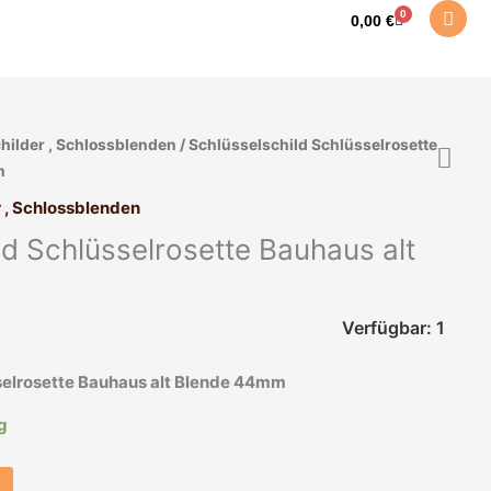
0
Warenkorb
0,00
€
hilder , Schlossblenden
/ Schlüsselschild Schlüsselrosette
m
 , Schlossblenden
ld Schlüsselrosette Bauhaus alt
Verfügbar: 1
selrosette Bauhaus alt Blende 44mm
ig