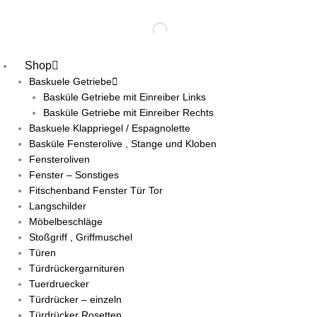
Zum
Inhalt
springen
Shop
Baskuele Getriebe
Basküle Getriebe mit Einreiber Links
Basküle Getriebe mit Einreiber Rechts
Baskuele Klappriegel / Espagnolette
Basküle Fensterolive , Stange und Kloben
Fensteroliven
Fenster – Sonstiges
Fitschenband Fenster Tür Tor
Langschilder
Möbelbeschläge
Stoßgriff , Griffmuschel
Türen
Türdrückergarnituren
Tuerdruecker
Türdrücker – einzeln
Türdrücker Rosetten